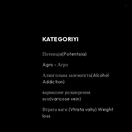
KATEGORIYI
Потенція(Potentsiia)
Agro - Агро
Алкогольна залежність(Alcohol
Addiction)
варикозне розширення
вен(varicose vein)
Втрата ваги (Vtrata vahy) Weight
loss