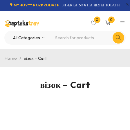
MYHOVYY ROZPRODAZH:
ЗНИЖКА 60% НА ДЕЯКІ ТОВАРИ
0
0
Home
/
візок – Cart
візок – Cart