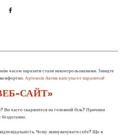
таннім часом паразити стали неконтрольованими. Знищте
и комфортно.
Артемзія Актив капсулы от паразитов!
ВЕБ-САЙТ»
ня? Ви часто скаржитеся на головний біль? Причини
є бездоганно.
е відповідальність. Чому звинувачувати себе? Що я