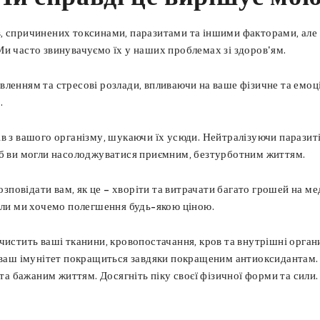
, спричинених токсинами, паразитами та іншими факторами, але
Ми часто звинувачуємо їх у наших проблемах зі здоров'ям.
ленням та стресові розлади, впливаючи на ваше фізичне та емоцій
.
в з вашого організму, шукаючи їх усюди. Нейтралізуючи паразитів
об ви могли насолоджуватися приємним, безтурботним життям.
повідати вам, як це – хворіти та витрачати багато грошей на м
коли ми хочемо полегшення будь-якою ціною.
чистить ваші тканини, кровопостачання, кров та внутрішні орган
а ваш імунітет покращиться завдяки покращеним антиоксидантам. 
 бажаним життям. Досягніть піку своєї фізичної форми та сили.