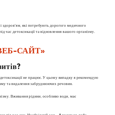
зі здоров'ям, які потребують дорогого медичного
під час детоксикації та відновлення вашого організму.
ВЕБ-САЙТ»
зитів?
 детоксикації не працює. У цьому випадку я рекомендую
нізму та видалення забруднюючих речовин.
зму. Вживання рідини, особливо води, має
и під час сну. Необхідний сон – 8 годин на добу.