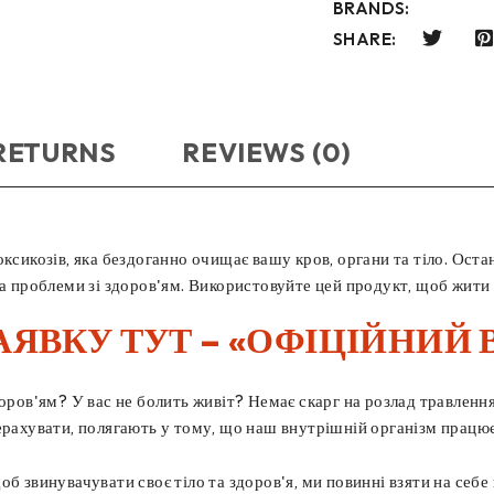
BRANDS:
SHARE:
 RETURNS
REVIEWS (0)
оксикозів, яка бездоганно очищає вашу кров, органи та тіло. Ос
 та проблеми зі здоров'ям. Використовуйте цей продукт, щоб жит
АЯВКУ ТУТ – «ОФІЦІЙНИЙ 
доров'ям? У вас не болить живіт? Немає скарг на розлад травлен
ерахувати, полягають у тому, що наш внутрішній організм працю
об звинувачувати своє тіло та здоров'я, ми повинні взяти на себ