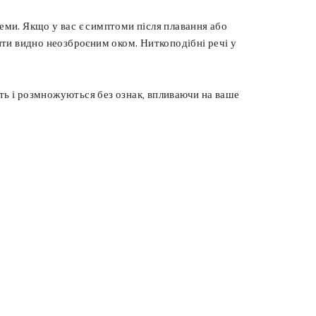
ми. Якщо у вас є симптоми після плавання або
зити видно неозброєним оком. Ниткоподібні речі у
уть і розмножуються без ознак, впливаючи на ваше