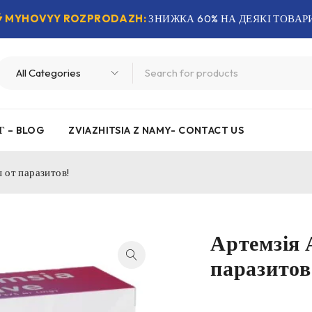
MYHOVYY ROZPRODAZH:
ЗНИЖКА 60% НА ДЕЯКІ ТОВАР
Г – BLOG
ZVIAZHITSIA Z NAMY- CONTACT US
 от паразитов!
Артемзія 
паразитов