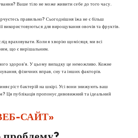
вання? Ваше тіло не може живити себе до того часу.
харчуєтесь правильно? Сьогоднішня їжа не є більш
ії використовуються для вирощування овочів та фруктів.
ід враховувати. Коли я хворію щомісяця, ми всі
нням, що є вирішальним.
ного здоров'я. У цьому випадку це неможливо. Кожне
ування, фізичних вправ, сну та інших факторів.
няє ріст бактерій на шкірі. Усі вони знижують ваш
ем? Ця публікація пропонує дивовижний та ідеальний
ВЕБ-САЙТ»
ю проблему?