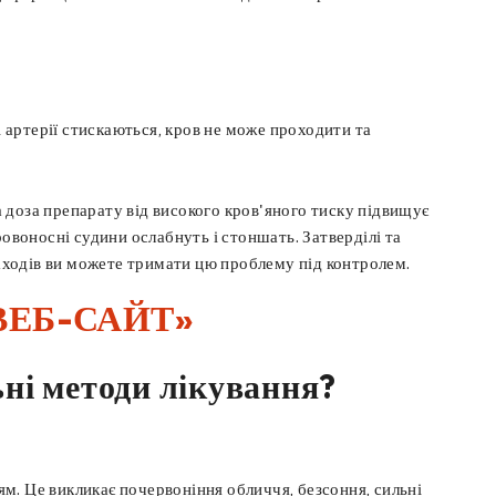
і артерії стискаються, кров не може проходити та
 доза препарату від високого кров'яного тиску підвищує
овоносні судини ослабнуть і стоншать. Затверділі та
заходів ви можете тримати цю проблему під контролем.
ВЕБ-САЙТ»
ьні методи лікування?
'ям. Це викликає почервоніння обличчя, безсоння, сильні