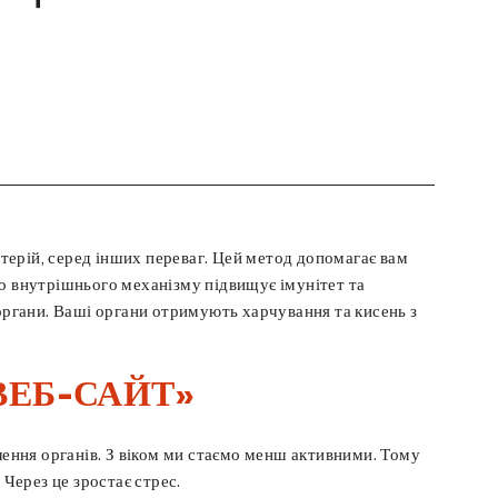
терій, серед інших переваг. Цей метод допомагає вам
го внутрішнього механізму підвищує імунітет та
 органи. Ваші органи отримують харчування та кисень з
ВЕБ-САЙТ»
лення органів. З віком ми стаємо менш активними. Тому
 Через це зростає стрес.