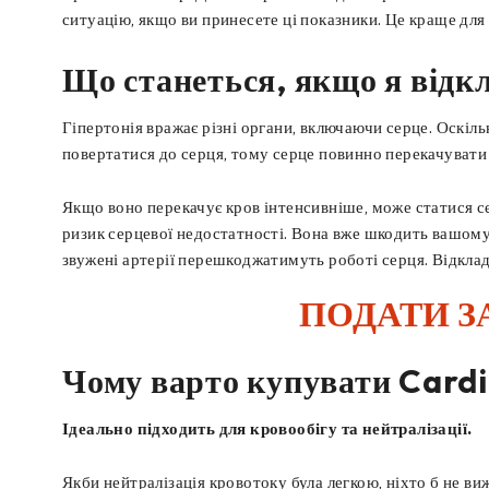
ситуацію, якщо ви принесете ці показники. Це краще для 
Що станеться, якщо я відкл
Гіпертонія вражає різні органи, включаючи серце. Оскіль
повертатися до серця, тому серце повинно перекачувати
Якщо воно перекачує кров інтенсивніше, може статися с
ризик серцевої недостатності. Вона вже шкодить вашому 
звужені артерії перешкоджатимуть роботі серця. Відклад
ПОДАТИ З
Чому варто купувати Cardi
Ідеально підходить для кровообігу та нейтралізації.
Якби нейтралізація кровотоку була легкою, ніхто б не ви