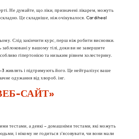
рті. Не думайте, що ліки, призначені лікарем, можуть
складно. Це складніше, ніж очікувалося. Cardiheal
ньому. Слід закінчити курс, перш ніж робити висновки.
 заблоковані у вашому тілі, доки ви не завершите
особливо гіпертонією та низьким рівнем холестерину.
-3 живлять і підтримують його. Це нейтралізує ваше
начне одужання від хвороб. інг.
ВЕБ-САЙТ»
чними тестами, а деякі – домашніми тестами, які можуть
дьми, і нікому не годиться з'ясовувати, чи вони мали