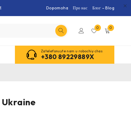
И
Dopomoha
Про нас
Блог – Blog
0
0
Zatelefonuyte nam u robochiy chas
+380 89229889X
 Ukraine