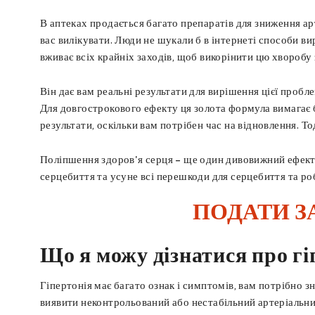
В аптеках продається багато препаратів для зниження ар
вас вилікувати. Люди не шукали б в інтернеті способи ви
вживає всіх крайніх заходів, щоб викорінити цю хворобу 
Він дає вам реальні результати для вирішення цієї пробл
Для довгострокового ефекту ця золота формула вимагає бі
результати, оскільки вам потрібен час на відновлення. Т
Поліпшення здоров'я серця – ще один дивовижний ефект. 
серцебиття та усуне всі перешкоди для серцебиття та роб
ПОДАТИ З
Що я можу дізнатися про г
Гіпертонія має багато ознак і симптомів, вам потрібно з
виявити неконтрольований або нестабільний артеріальний