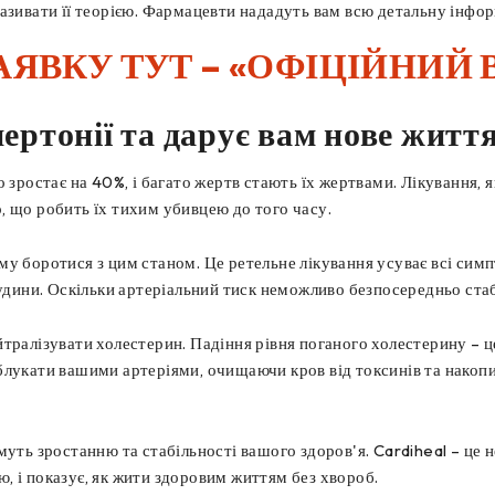
азивати її теорією. Фармацевти нададуть вам всю детальну інформ
АЯВКУ ТУТ – «ОФІЦІЙНИЙ 
ертонії та дарує вам нове життя
о зростає на 40%, і багато жертв стають їх жертвами. Лікування,
, що робить їх тихим убивцею до того часу.
у боротися з цим станом. Це ретельне лікування усуває всі симп
судини. Оскільки артеріальний тиск неможливо безпосередньо стаб
тралізувати холестерин. Падіння рівня поганого холестерину – це
блукати вашими артеріями, очищаючи кров від токсинів та накоп
уть зростанню та стабільності вашого здоров'я. Cardiheal – це н
єю, і показує, як жити здоровим життям без хвороб.