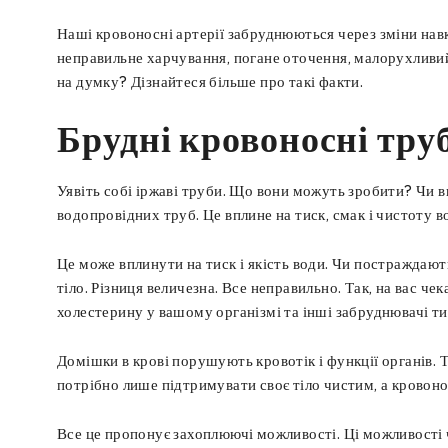
Наші кровоносні артерії забруднюються через зміни навк
неправильне харчування, погане оточення, малорухливий
на думку? Дізнайтеся більше про такі факти.
Брудні кровоносні тру
Уявіть собі іржаві труби. Що вони можуть зробити? Чи 
водопровідних труб. Це вплине на тиск, смак і чистоту в
Це може вплинути на тиск і якість води. Чи постраждають
тіло. Різниця величезна. Все неправильно. Так, на вас ч
холестерину у вашому організмі та інші забруднювачі тис
Домішки в крові порушують кровотік і функції органів. 
потрібно лише підтримувати своє тіло чистим, а кровоно
Все це пропонує захоплюючі можливості. Ці можливості 