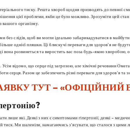
теріального тиску. Решта хвороб щодня призводять до певної сме
рішення цієї проблеми, якби це було можливо. Зрозуміти цей стан 
з вашого організму.
еми без слідів, щоб ви могли ідеально забарикадуватися в майбут
льше однієї пляшки. Ці блискучі переваги для здоров'я не будуть
оді вона розвинеться та виростить вас поза будь-якою хворобою, 
Усім відомо, що серце під загрозою, але хімічні речовини Омега
оти серця. Разом це забезпечить різні переваги для здоров'я та з
АЯВКУ ТУТ – «ОФІЦІЙНИЙ 
іпертонію?
нати лише які. Деякі з них є симптомами гіпертонії, деякі – меди
 тиск. Ми шаленіли, намагаючись з'ясувати, що сталося з цими лю