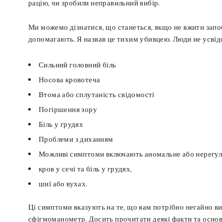
рацію, чи зробили неправильний вибір.
Ми можемо дізнатися, що станеться, якщо не вжити запоб
допомагають. Я назвав це тихим убивцею. Люди не усвідо
Сильний головний біль
Носова кровотеча
Втома або сплутаність свідомості
Погіршення зору
Біль у грудях
Проблеми з диханням
Можливі симптоми включають аномальне або нерегул
кров у сечі та біль у грудях,
шиї або вухах.
Ці симптоми вказують на те, що вам потрібно негайно в
сфігмоманометр. Досить прочитати деякі факти та основи