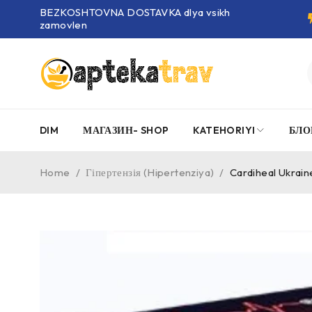
BEZKOSHTOVNA DOSTAVKA dlya vsikh
zamovlen
DIM
МАГАЗИН- SHOP
KATEHORIYI
БЛО
Home
/
Гіпертензія (Hipertenziya)
/
Cardiheal Ukrain