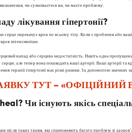
визначення, чи сумніваєтеся ви, чи маєте проблему.
аду лікування гіпертонії?
ки серце перекачує кров по всьому тілу. Коли є проблеми або ваш
 кров інтенсивніше.
ерцевий напад або серцева недостатність. Навіть одна пропущена
серцю, але тепер вона пошкодить ваші артерії. Ваші артерії та кр
ення терапії гіпертонії має різні ризики. За допомогою значних 
АЯВКУ ТУТ – «ОФІЦІЙНИЙ 
heal? Чи існують якісь спеціал
жив після таких травм, які спричиняють багато проблем зі здоров