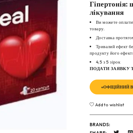
Гіпертонія: 
лікування
Ви можете оплати
товару.
Доставка протягом
Тривалий ефект бе
продукту його ефекти
4,5 з 5 зірок
ПОДАТИ ЗАЯВКУ 
«ОФІЦІЙНИЙ В
Add to wishlist
BRANDS:
SHARE: