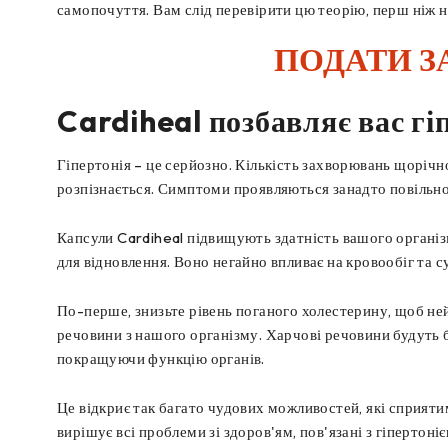
самопочуття. Вам слід перевірити цю теорію, перш ніж н
ПОДАТИ З
Cardiheal позбавляє вас гіп
Гіпертонія – це серйозно. Кількість захворювань щорічн
розпізнається. Симптоми проявляються занадто повільно
Капсули Cardiheal підвищують здатність вашого організм
для відновлення. Воно негайно впливає на кровообіг та 
По-перше, знизьте рівень поганого холестерину, щоб ней
речовини з нашого організму. Харчові речовини будуть 
покращуючи функцію органів.
Це відкриє так багато чудових можливостей, які сприятим
вирішує всі проблеми зі здоров'ям, пов'язані з гіпертоні