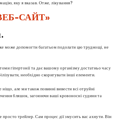
ацію, яку я вказав. Отже, лікування?
ВЕБ-САЙТ»
.
 яке може допомогти багатьом подолати цю труднощі, не
томи гіпертонії та дає вашому організму достатньо часу
ілізувати, необхідно скоригувати інші елементи.
 ніщо, але ми також повинні вивести всі отруйні
ичення бляшок, загоюючи ваші кровоносні судини та
е просто трейлер. Сам процес дії змусить вас ахнути. Він