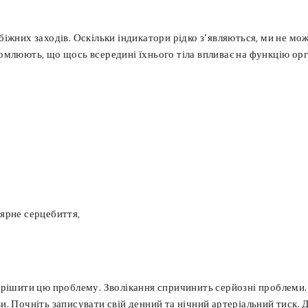
іжних заходів. Оскільки індикатори рідко з'являються, ми не мо
млюють, що щось всередині їхнього тіла впливає на функцію орган
ярне серцебиття,
ирішити цю проблему. Зволікання спричинить серйозні проблеми.
. Почніть записувати свій денний та нічний артеріальний тиск. 