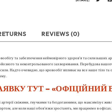
 RETURNS
REVIEWS (0)
вообігу та забезпечення неймовірного здоров'я та сили ваших ар
 серйозного та неконтрольованого захворювання. Перебудова вашо
сили. Надто очевидно, що кровообіг впливає на все наше тіло та
зму.
АЯВКУ ТУТ – «ОФІЦІЙНИЙ 
ші артерії свіжими, гнучкими та бездоганними, що максимізує жив
ортом, але коли наші обов'язки зростають, ми працюємо в офісах.