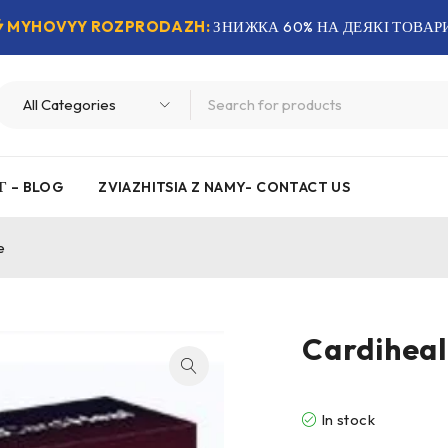
MYHOVYY ROZPRODAZH:
ЗНИЖКА 60% НА ДЕЯКІ ТОВАР
Г – BLOG
ZVIAZHITSIA Z NAMY- CONTACT US
e
Cardiheal
In stock