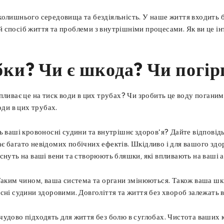
олишнього середовища та бездіяльність. У наше життя входить ба
 спосіб життя та проблеми з внутрішніми процесами. Як ви це ін
бки? Чи є шкода? Чи погір
впливає це на тиск води в цих трубах? Чи зробить це воду поган
оди в цих трубах.
 ваші кровоносні судини та внутрішнє здоров'я? Дайте відповідь с
екає багато невідомих побічних ефектів. Шкідливо і для вашого з
нуть на ваші вени та створюють бляшки, які впливають на ваші ар
Таким чином, ваша система та органи змінюються. Також ваша шкі
сні судини здоровими. Довголіття та життя без хвороб залежать в
чудово підходять для життя без болю в суглобах. Чистота ваши