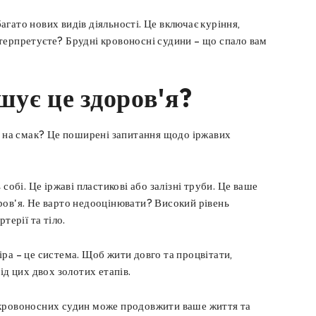
гато нових видів діяльності. Це включає куріння,
терпретуєте? Брудні кровоносні судини – що спало вам
шує це здоров'я?
им на смак? Це поширені запитання щодо іржавих
обі. Це іржаві пластикові або залізні труби. Це ваше
доров'я. Не варто недооцінювати? Високий рівень
терії та тіло.
ра – це система. Щоб жити довго та процвітати,
ід цих двох золотих етапів.
х кровоносних судин може продовжити ваше життя та