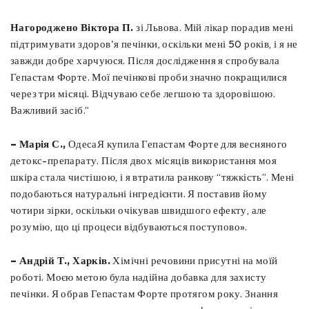
Нагороджено Віктора П.
зі Львова. Мій лікар порадив мені
підтримувати здоров'я печінки, оскільки мені 50 років, і я не
завжди добре харчуюся. Після дослідження я спробувала
Гепастам Форте. Мої печінкові проби значно покращилися
через три місяці. Відчуваю себе легшою та здоровішою. ​​
Важливий засіб.”
– Марія С.,
ОдесаЯ купила Гепастам Форте для весняного
детокс-препарату. Після двох місяців використання моя
шкіра стала чистішою, і я втратила ранкову “тяжкість”. Мені
подобаються натуральні інгредієнти. Я поставив йому
чотири зірки, оскільки очікував швидшого ефекту, але
розумію, що ці процеси відбуваються поступово».
– Андрій Т., Харків.
Хімічні речовини присутні на моїй
роботі. Моєю метою була надійна добавка для захисту
печінки. Я обрав Гепастам Форте протягом року. Знання