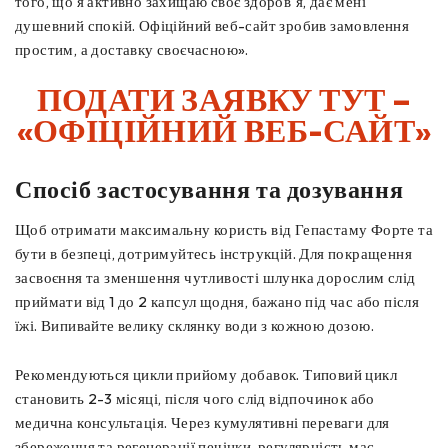
того, що я активно захищаю своє здоров'я, дає мені
душевний спокій. Офіційний веб-сайт зробив замовлення
простим, а доставку своєчасною».
ПОДАТИ ЗАЯВКУ ТУТ –
«ОФІЦІЙНИЙ ВЕБ-САЙТ»
Спосіб застосування та дозування
Щоб отримати максимальну користь від Гепастаму Форте та
бути в безпеці, дотримуйтесь інструкцій. Для покращення
засвоєння та зменшення чутливості шлунка дорослим слід
приймати від 1 до 2 капсул щодня, бажано під час або після
їжі. Випивайте велику склянку води з кожною дозою.
Рекомендуються цикли прийому добавок. Типовий цикл
становить 2-3 місяці, після чого слід відпочинок або
медична консультація. Через кумулятивні переваги для
збереження та регенерації печінки, регулярність має