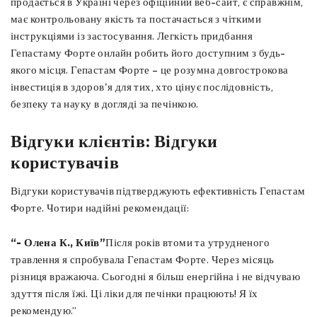
продається в Україні через офіційний веб-сайт, є справжнім,
має контрольовану якість та постачається з чіткими
інструкціями із застосування. Легкість придбання
Гепастаму Форте онлайн робить його доступним з будь-
якого місця. Гепастам Форте – це розумна довгострокова
інвестиція в здоров'я для тих, хто цінує послідовність,
безпеку та науку в догляді за печінкою.
Відгуки клієнтів: Відгуки
користувачів
Відгуки користувачів підтверджують ефективність Гепастам
Форте. Чотири надійні рекомендації:
“- Олена К., Київ”
Після років втоми та утрудненого
травлення я спробувала Гепастам Форте. Через місяць
різниця вражаюча. Сьогодні я більш енергійна і не відчуваю
здуття після їжі. Ці ліки для печінки працюють! Я їх
рекомендую.”