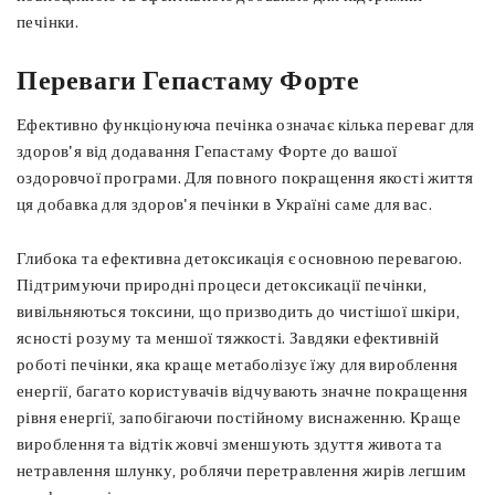
печінки.
Переваги Гепастаму Форте
Ефективно функціонуюча печінка означає кілька переваг для
здоров'я від додавання Гепастаму Форте до вашої
оздоровчої програми. Для повного покращення якості життя
ця добавка для здоров'я печінки в Україні саме для вас.
Глибока та ефективна детоксикація є основною перевагою.
Підтримуючи природні процеси детоксикації печінки,
вивільняються токсини, що призводить до чистішої шкіри,
ясності розуму та меншої тяжкості. Завдяки ефективній
роботі печінки, яка краще метаболізує їжу для вироблення
енергії, багато користувачів відчувають значне покращення
рівня енергії, запобігаючи постійному виснаженню. Краще
вироблення та відтік жовчі зменшують здуття живота та
нетравлення шлунку, роблячи перетравлення жирів легшим