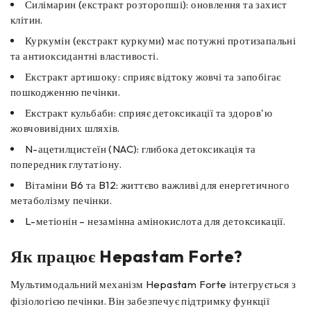
Силімарин (екстракт розторопші): оновлення та захист
клітин.
Куркумін (екстракт куркуми) має потужні протизапальні
та антиоксидантні властивості.
Екстракт артишоку: сприяє відтоку жовчі та запобігає
пошкодженню печінки.
Екстракт кульбаби: сприяє детоксикації та здоров'ю
жовчовивідних шляхів.
N-ацетилцистеїн (NAC): глибока детоксикація та
попередник глутатіону.
Вітаміни B6 та B12: життєво важливі для енергетичного
метаболізму печінки.
L-метіонін – незамінна амінокислота для детоксикації.
Як працює Hepastam Forte?
Мультимодальний механізм Hepastam Forte інтегрується з
фізіологією печінки. Він забезпечує підтримку функції