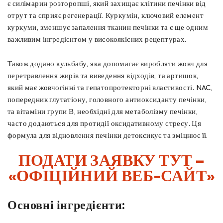
є силімарин розторопші, який захищає клітини печінки від
отрут та сприяє регенерації. Куркумін, ключовий елемент
куркуми, зменшує запалення тканин печінки та є ще одним
важливим інгредієнтом у високоякісних рецептурах.
Також додано кульбабу, яка допомагає виробляти жовч для
перетравлення жирів та виведення відходів, та артишок,
який має жовчогінні та гепатопротекторні властивості. NAC,
попередник глутатіону, головного антиоксиданту печінки,
та вітаміни групи В, необхідні для метаболізму печінки,
часто додаються для протидії оксидативному стресу. Ця
формула для відновлення печінки детоксикує та зміцнює її.
ПОДАТИ ЗАЯВКУ ТУТ –
«ОФІЦІЙНИЙ ВЕБ-САЙТ»
Основні інгредієнти: