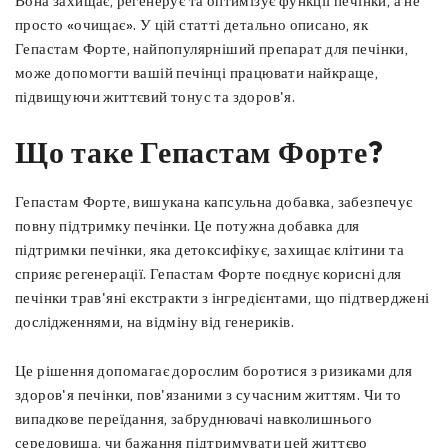
Вона захищає, регенерує та оптимізує функції печінки, а не
просто «очищає». У цій статті детально описано, як
Гепастам Форте, найпопулярніший препарат для печінки,
може допомогти вашій печінці працювати найкраще,
підвищуючи життєвий тонус та здоров'я.
Що таке Гепастам Форте?
Гепастам Форте, вишукана капсульна добавка, забезпечує
повну підтримку печінки. Це потужна добавка для
підтримки печінки, яка детоксифікує, захищає клітини та
сприяє регенерації. Гепастам Форте поєднує корисні для
печінки трав'яні екстракти з інгредієнтами, що підтверджені
дослідженнями, на відміну від генериків.
Це рішення допомагає дорослим боротися з ризиками для
здоров'я печінки, пов'язаними з сучасним життям. Чи то
випадкове переїдання, забруднювачі навколишнього
середовища, чи бажання підтримувати цей життєво