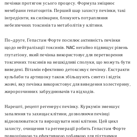
печінки протягом усього процесу. Формула зміцнює
мембрани гепатоцитів. Перший шар захисту печінки, такі
інгредієнти, як силімарин, блокують потрапляння
небезпечних токсинів та метаболітів у клітини.
По-друге, Гепастам Форте посилює активність печінки
щодо нейтралізації токсинів. NAC негайно підвищує рівень
глутатіону, який печінка використовує для перетворення
токсичних токсинів на нешкідливі сполуки, що можуть бути
виведені. Вітамін ефективно детоксикує печінку. Екстракти
кульбаби та артишоку також збільшують синтез і відтік
жовчі, яку печінка використовує для виведення холестерину,
жиророзчинних забруднювачів та відходів.
Нарешті, рецепт регенерує печінку. Куркумін зменшує
запалення та захищає клітини, дозволяючи печінці
відновлюватися та вирощувати нові клітини. Цей цикл
захисту, очищення та регенерації робить Гепастам Форте
повноцінною та ефективною добавкою для підтримки