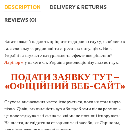
DESCRIPTION
DELIVERY & RETURNS
REVIEWS (0)
Багато людей надають пріоритет здоров'ю слуху, особливо в
галасливому середовищі та стресових ситуаціях. Ви в
Україні та шукаєте натуральне та ефективне рішення?
Ларінорм
у пакетиках Україна революціонізує захист вух.
ПОДАТИ ЗАЯВКУ ТУТ –
«ОФІЦІЙНИЙ ВЕБ-САЙТ»
Слухове виснаження часто ігнорується, поки не стає надто
пізно. Дзвін, закладеність вух або проблеми після розмов –
це попереджувальні сигнали, які ми не повинні ігнорувати.
На щастя, дослідження створили такі засоби, як Ларінорм,
для підживлення слухової системи.