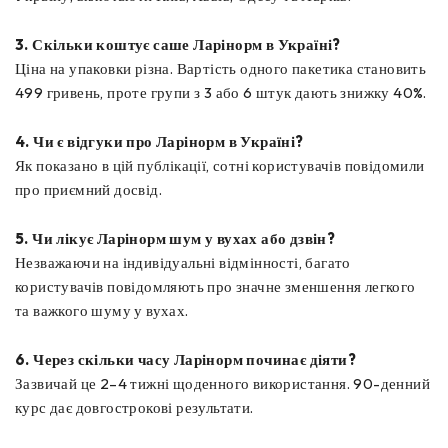
3. Скільки коштує саше Ларінорм в Україні?
Ціна на упаковки різна. Вартість одного пакетика становить
499 гривень, проте групи з 3 або 6 штук дають знижку 40%.
4. Чи є відгуки про Ларінорм в Україні?
Як показано в цій публікації, сотні користувачів повідомили
про приємний досвід.
5. Чи лікує Ларінорм шум у вухах або дзвін?
Незважаючи на індивідуальні відмінності, багато
користувачів повідомляють про значне зменшення легкого
та важкого шуму у вухах.
6. Через скільки часу Ларінорм починає діяти?
Зазвичай це 2–4 тижні щоденного використання. 90-денний
курс дає довгострокові результати.