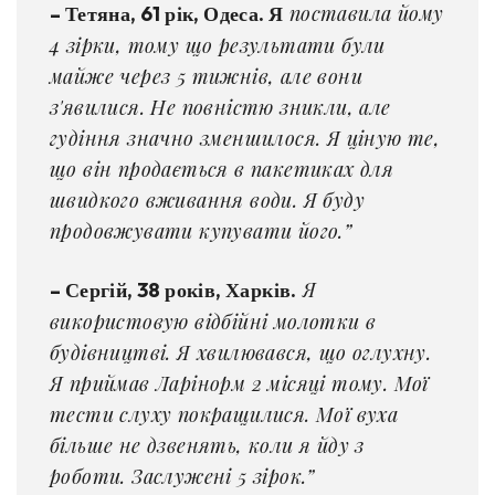
поставила йому
– Тетяна, 61 рік, Одеса. Я
4 зірки, тому що результати були
майже через 5 тижнів, але вони
з'явилися. Не повністю зникли, але
гудіння значно зменшилося. Я ціную те,
що він продається в пакетиках для
швидкого вживання води. Я буду
продовжувати купувати його.”
Я
– Сергій, 38 років, Харків.
використовую відбійні молотки в
будівництві. Я хвилювався, що оглухну.
Я приймав Ларінорм 2 місяці тому. Мої
тести слуху покращилися. Мої вуха
більше не дзвенять, коли я йду з
роботи. Заслужені 5 зірок.”