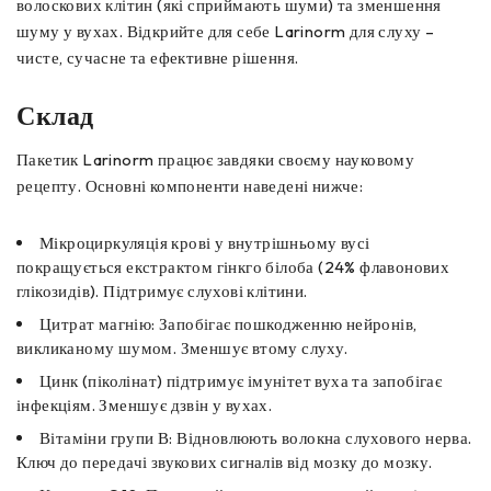
волоскових клітин (які сприймають шуми) та зменшення
шуму у вухах. Відкрийте для себе Larinorm для слуху –
чисте, сучасне та ефективне рішення.
Склад
Пакетик Larinorm працює завдяки своєму науковому
рецепту. Основні компоненти наведені нижче:
Мікроциркуляція крові у внутрішньому вусі
покращується екстрактом гінкго білоба (24% флавонових
глікозидів). Підтримує слухові клітини.
Цитрат магнію: Запобігає пошкодженню нейронів,
викликаному шумом. Зменшує втому слуху.
Цинк (піколінат) підтримує імунітет вуха та запобігає
інфекціям. Зменшує дзвін у вухах.
Вітаміни групи В: Відновлюють волокна слухового нерва.
Ключ до передачі звукових сигналів від мозку до мозку.