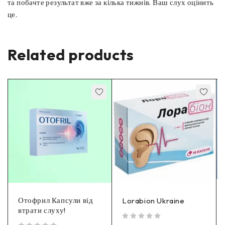
та побачте результат вже за кілька тижнів. Ваш слух оцінить
це.
Related products
Отофрил Капсули від
Lorabion Ukraine
втрати слуху!
out of 5