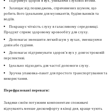
Підтримує здоров'я вух, уникаючи слухової втоми.
Захищає від пошкоджень, спричинених шумом, що
робить його ідеальним для музикантів, будівельників та
водіїв.
Покращує чіткість слуху в галасливому середовищі.
Продукт сприяє здоровому кровообігу для слуху.
Допомагає зменшити легкий шум у вухах, зменшуючи
дзвін або гудіння.
Допомагає підтримувати здоров'я вух у довгостроковій
перспективі.
Ідеально підходить для частої допомоги слуху.
Зручна упаковка-пакет для простого транспортування та
використання.
Перефразовані переваги:
Завдяки своїм потужним компонентам споживачі
відчувають менше дискомфорту в кінці дня, краще чують