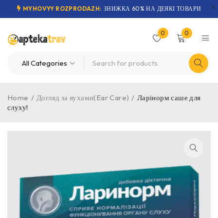
MYHOVYY ROZPRODAZH:
ЗНИЖКА 60% НА ДЕЯКІ ТОВАРИ
0
0
Home
/
Догляд за вухами(Ear Care)
/
Ларінорм саше для
слуху!