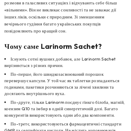
розмови в галасливих ситуаціях і відчувають себе більш
«вільними». Він не викликає сонливості та не заважає дії
інших ліків, оскільки є природним. Зі зменшенням
вечірнього гудіння багато українських покупців
повідомляють про кращий сон.
Чому саме Larinorm Sachet?
Існують сотні вушних добавок, але Larinorm Sachet
вирізняється з різних причин.
По-перше, його швидкозасвоюваний порошок
перевершує капсули. У той час як таблетки розпадаються
годинами, пакетики розчиняються за лічені хвилини та
досягають внутрішнього вуха.
По-друге, тільки Larinorm поєднує гінкго білоба, магній,
коензим Q10 та імбир в одній синергетичній дозі. Багато
конкурентів використовують один або два компоненти.
По-третє, використовуються фармацевтичні стандарти
GMP та сертифікати чистоти. Не містить наповнювачів,