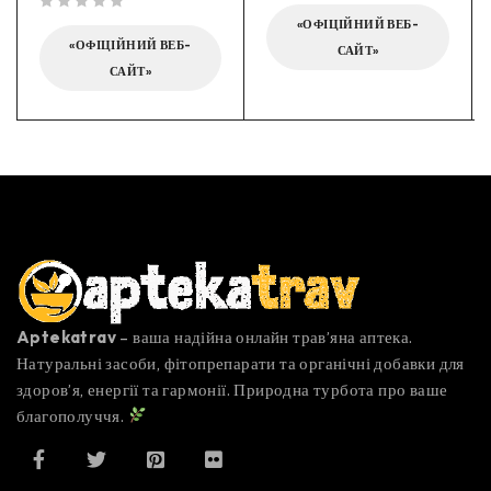
out of 5
«ОФІЦІЙНИЙ ВЕБ-
«ОФІЦІЙНИЙ ВЕБ-
САЙТ»
САЙТ»
Aptekatrav
– ваша надійна онлайн трав’яна аптека.
Натуральні засоби, фітопрепарати та органічні добавки для
здоров’я, енергії та гармонії. Природна турбота про ваше
благополуччя.