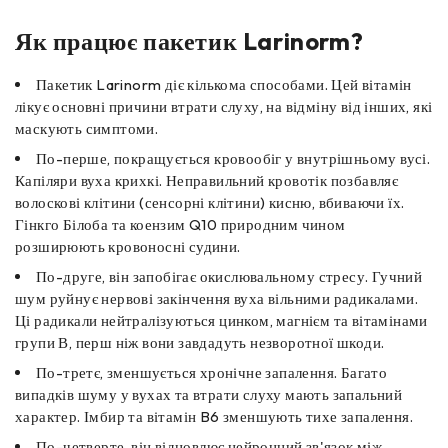
Як працює пакетик Larinorm?
Пакетик Larinorm діє кількома способами. Цей вітамін
лікує основні причини втрати слуху, на відміну від інших, які
маскують симптоми.
По-перше, покращується кровообіг у внутрішньому вусі.
Капіляри вуха крихкі. Неправильний кровотік позбавляє
волоскові клітини (сенсорні клітини) кисню, вбиваючи їх.
Гінкго Білоба та коензим Q10 природним чином
розширюють кровоносні судини.
По-друге, він запобігає окислювальному стресу. Гучний
шум руйнує нервові закінчення вуха вільними радикалами.
Ці радикали нейтралізуються цинком, магнієм та вітамінами
групи В, перш ніж вони завдадуть незворотної шкоди.
По-третє, зменшується хронічне запалення. Багато
випадків шуму у вухах та втрати слуху мають запальний
характер. Імбир та вітамін B6 зменшують тихе запалення.
По-четверте, він відновлює нейронний зв'язок між