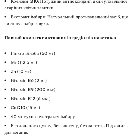
Коензим Q10: Потужний антиоксидант, який уповільнює
старіння клітин завитки.
Екстракт імбиру: Натуральний протизапальний засіб, що
зменшує набряк вуха.
Повний комплекс активних інгредієнтів пакетика:
Гінкго Білоба (60 мг)
Мг (112,5 мг)
Zn (10 мг)
Вітамін B6 (2 мг)
Вітамін B9 (200 мкг)
Вітамін B12 (6 мкг)
CoQ10 (15 мг)
40 мг сухого екстракту імбиру
Без доданого цукру, без глютену, без лактози. Підходить
для веганів.