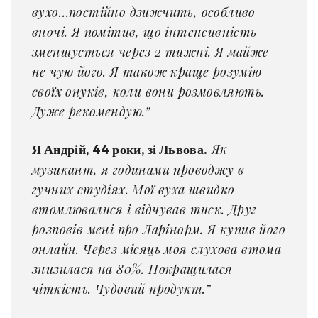
вухо…постійно дзижчить, особливо
вночі. Я помітив, що інтенсивність
зменшується через 2 тижні. Я майже
не чую його. Я також краще розумію
своїх онуків, коли вони розмовляють.
Дуже рекомендую.”
Як
Я Андрій, 44 роки, зі Львова.
музикант, я годинами проводжу в
гучних студіях. Мої вуха швидко
втомлювалися і відчував тиск. Друг
розповів мені про Ларінорм. Я купив його
онлайн. Через місяць моя слухова втома
знизилася на 80%. Покращилася
чіткість. Чудовий продукт.”