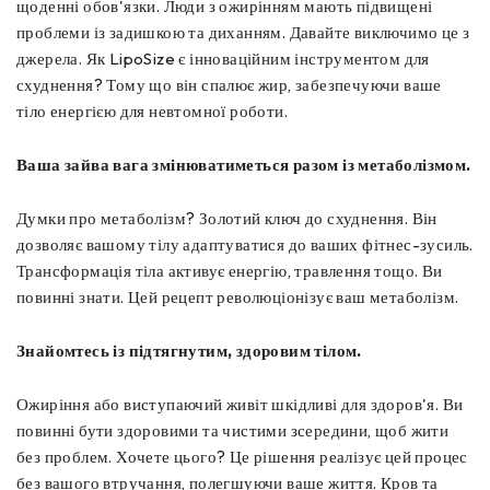
щоденні обов'язки. Люди з ожирінням мають підвищені
проблеми із задишкою та диханням. Давайте виключимо це з
джерела. Як LipoSize є інноваційним інструментом для
схуднення? Тому що він спалює жир, забезпечуючи ваше
тіло енергією для невтомної роботи.
Ваша зайва вага змінюватиметься разом із метаболізмом.
Думки про метаболізм? Золотий ключ до схуднення. Він
дозволяє вашому тілу адаптуватися до ваших фітнес-зусиль.
Трансформація тіла активує енергію, травлення тощо. Ви
повинні знати. Цей рецепт революціонізує ваш метаболізм.
Знайомтесь із підтягнутим, здоровим тілом.
Ожиріння або виступаючий живіт шкідливі для здоров'я. Ви
повинні бути здоровими та чистими зсередини, щоб жити
без проблем. Хочете цього? Це рішення реалізує цей процес
без вашого втручання, полегшуючи ваше життя. Кров та