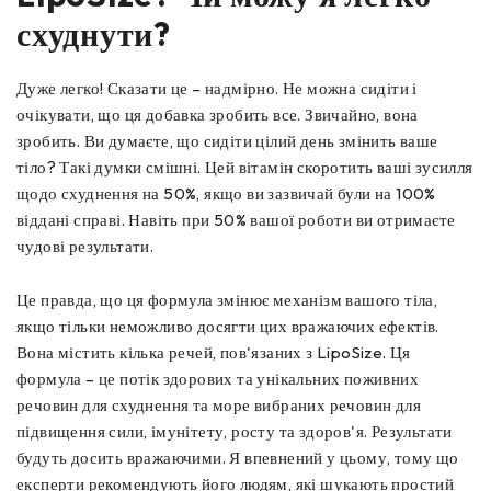
схуднути?
Дуже легко! Сказати це – надмірно. Не можна сидіти і
очікувати, що ця добавка зробить все. Звичайно, вона
зробить. Ви думаєте, що сидіти цілий день змінить ваше
тіло? Такі думки смішні. Цей вітамін скоротить ваші зусилля
щодо схуднення на 50%, якщо ви зазвичай були на 100%
віддані справі. Навіть при 50% вашої роботи ви отримаєте
чудові результати.
Це правда, що ця формула змінює механізм вашого тіла,
якщо тільки неможливо досягти цих вражаючих ефектів.
Вона містить кілька речей, пов'язаних з LipoSize. Ця
формула – це потік здорових та унікальних поживних
речовин для схуднення та море вибраних речовин для
підвищення сили, імунітету, росту та здоров'я. Результати
будуть досить вражаючими. Я впевнений у цьому, тому що
експерти рекомендують його людям, які шукають простий