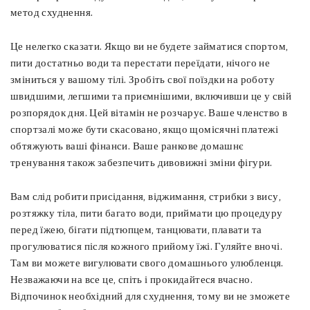
метод схуднення.
Це нелегко сказати. Якщо ви не будете займатися спортом,
пити достатньо води та перестати переїдати, нічого не
зміниться у вашому тілі. Зробіть свої поїздки на роботу
швидшими, легшими та приємнішими, включивши це у свій
розпорядок дня. Цей вітамін не розчарує. Ваше членство в
спортзалі може бути скасовано, якщо щомісячні платежі
обтяжують ваші фінанси. Ваше ранкове домашнє
тренування також забезпечить дивовижні зміни фігури.
Вам слід робити присідання, віджимання, стрибки з вису,
розтяжку тіла, пити багато води, приймати цю процедуру
перед їжею, бігати підтюпцем, танцювати, плавати та
прогулюватися після кожного прийому їжі. Гуляйте вночі.
Там ви можете вигулювати свого домашнього улюбленця.
Незважаючи на все це, спіть і прокидайтеся вчасно.
Відпочинок необхідний для схуднення, тому ви не зможете