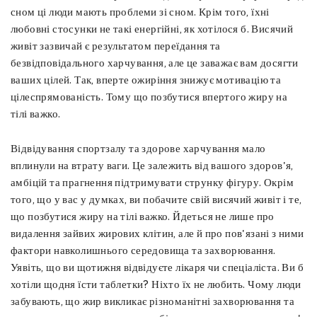
сном ці люди мають проблеми зі сном. Крім того, їхні
любовні стосунки не такі енергійні, як хотілося б. Висячий
живіт зазвичай є результатом переїдання та
безвідповідального харчування, але це заважає вам досягти
ваших цілей. Так, вперте ожиріння знижує мотивацію та
цілеспрямованість. Тому що позбутися впертого жиру на
тілі важко.
Відвідування спортзалу та здорове харчування мало
вплинули на втрату ваги. Це залежить від вашого здоров'я,
амбіцій та прагнення підтримувати струнку фігуру. Окрім
того, що у вас у думках, ви побачите свій висячий живіт і те,
що позбутися жиру на тілі важко. Йдеться не лише про
видалення зайвих жирових клітин, але й про пов'язані з ними
фактори навколишнього середовища та захворювання.
Уявіть, що ви щотижня відвідуєте лікаря чи спеціаліста. Ви б
хотіли щодня їсти таблетки? Ніхто їх не любить. Чому люди
забувають, що жир викликає різноманітні захворювання та