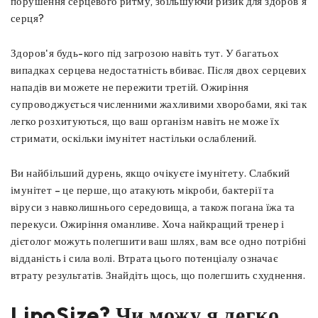
порушення серцевого ритму, збільшуючи ризик для здоров'я
серця?
Здоров'я будь-кого під загрозою навіть тут. У багатьох
випадках серцева недостатність вбиває. Після двох серцевих
нападів ви можете не пережити третій. Ожиріння
супроводжується численними жахливими хворобами, які так
легко розхитуються, що ваш організм навіть не може їх
стримати, оскільки імунітет настільки ослаблений.
Ви найбільший дурень, якщо очікуєте імунітету. Слабкий
імунітет – це перше, що атакують мікроби, бактерії та
віруси з навколишнього середовища, а також погана їжа та
перекуси. Ожиріння оманливе. Хоча найкращий тренер і
дієтолог можуть полегшити ваш шлях, вам все одно потрібні
відданість і сила волі. Втрата цього потенціалу означає
втрату результатів. Знайдіть щось, що полегшить схуднення.
LipoSize? Чи можу я легко