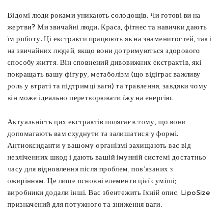
Відомі люди роками уникають солодощів. Чи готові ви на
жертви? Ми звичайні люди. Краса, фітнес та навички дають
їм роботу. Ці екстракти працюють як на знаменитостей, так і
на звичайних людей, якщо вони дотримуються здорового
способу життя. Він сповнений дивовижних екстрактів, які
покращать вашу фігуру, метаболізм (що відіграє важливу
роль у втраті та підтримці ваги) та травлення, завдяки чому
він може ідеально перетворювати їжу на енергію.
Актуальність цих екстрактів полягає в тому, що вони
допомагають вам схуднути та залишатися у формі.
Антиоксиданти у вашому організмі захищають вас від
незліченних шкод і дають вашій імунній системі достатньо
часу для відновлення після проблем, пов'язаних з
ожирінням. Це лише основні елементи цієї суміші;
виробники додали інші. Вас збентежить їхній опис. LipoSize
призначений для потужного та зниження ваги.