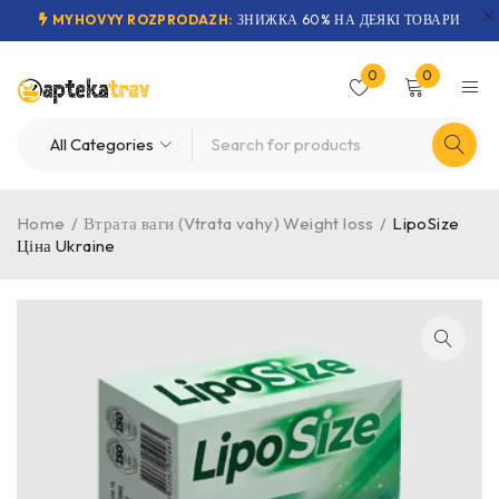
MYHOVYY ROZPRODAZH:
ЗНИЖКА 60% НА ДЕЯКІ ТОВАРИ
0
0
Home
/
Втрата ваги (Vtrata vahy) Weight loss
/
LipoSize
Ціна Ukraine