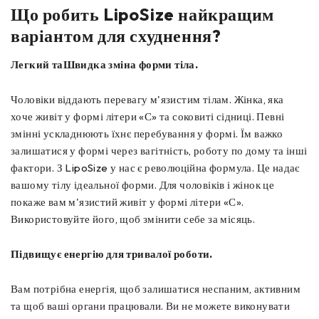
Що робить LipoSize найкращим
варіантом для схуднення?
Легкий таШвидка зміна форми тіла.
Чоловіки віддають перевагу м'язистим тілам. Жінка, яка
хоче живіт у формі літери «С» та соковиті сідниці. Певні
змінні ускладнюють їхнє перебування у формі. Їм важко
залишатися у формі через вагітність, роботу по дому та інші
фактори. З LipoSize у нас є революційна формула. Це надає
вашому тілу ідеальної форми. Для чоловіків і жінок це
покаже вам м'язистий живіт у формі літери «С».
Використовуйте його, щоб змінити себе за місяць.
Підвищує енергію для тривалої роботи.
Вам потрібна енергія, щоб залишатися неспаним, активним
та щоб ваші органи працювали. Ви не можете виконувати