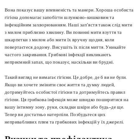
Вона показує вашу впевненість та манери. Хороша особиста
гігієна допомагає запобігти шлунково-кишковим та
інфекційним захворюванням. Наші зап'ястя також слід мити
з милом приблизно хвилину. Ви повинні мити взуття та
шкарпетки з милом або мити їх вручну щодня, коли
повертаєтеся додому. Висушіть їх після миття. Уникайте
частого закривання. Грибкові інфекції викликають
неприємний запах, що показує, наскільки ви брудні.
Такий вигляд не вимагає гігієни. Це добре, де б ви не були.
Якщо ви хочете змінити своє життя та думку людей,
дотримуйтесь особистої гігієни та дотримуйтесь правил
гігієни. Ця грибкова інфекція може швидко поширитися на
вашу інтимну зону, руки, складки шкіри або будь-де ще.
Тепер ви достатньо натерпіли. Позбудьтеся цих
непривабливих плям та грибкових інфекцій у їх джерелі.