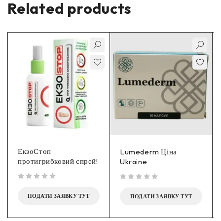
Related products
ЕкзоСтоп
Lumederm Ціна
протигрибковий спрей!
Ukraine
out of 5
out of 5
ПОДАТИ ЗАЯВКУ ТУТ
ПОДАТИ ЗАЯВКУ ТУТ