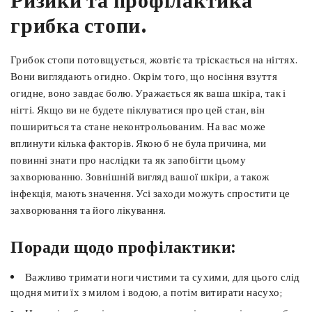
Ризики та профілактика
грибка стопи.
Грибок стопи потовщується, жовтіє та тріскається на нігтях.
Вони виглядають огидно. Окрім того, що носіння взуття
огидне, воно завдає болю. Уражається як ваша шкіра, так і
нігті. Якщо ви не будете піклуватися про цей стан, він
пошириться та стане неконтрольованим. На вас може
вплинути кілька факторів. Якою б не була причина, ми
повинні знати про наслідки та як запобігти цьому
захворюванню. Зовнішній вигляд вашої шкіри, а також
інфекція, мають значення. Усі заходи можуть спростити це
захворювання та його лікування.
Поради щодо профілактики:
Важливо тримати ноги чистими та сухими, для цього слід
щодня мити їх з милом і водою, а потім витирати насухо;