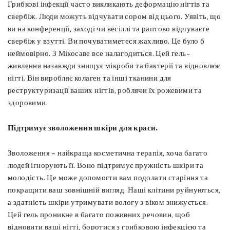
Грибкові інфекції часто викликають деформацію нігтів та
свербіж. Люди можуть відчувати сором від цього. Уявіть, що
ви на конференції, заході чи весіллі та раптово відчуваєте
свербіж у взутті. Ви почуватиметеся жахливо. Це було б
неймовірно. З Мікосаве все налагодиться. Цей гель-
живлення назавжди знищує мікроби та бактерії та відновлює
нігті. Він виробляє колаген та інші тканини для
реструктуризації ваших нігтів, роблячи їх рожевими та
здоровими.
Підтримує зволоження шкіри для краси.
Зволоження – найкраща косметична терапія, хоча багато
людей ігнорують її. Воно підтримує пружність шкіри та
молодість. Це може допомогти вам подолати старіння та
покращити ваш зовнішній вигляд. Наші клітини руйнуються,
а здатність шкіри утримувати вологу з віком знижується.
Цей гель проникне в багато поживних речовин, щоб
відновити ваші нігті, боротися з грибковою інфекцією та