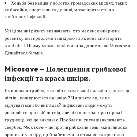
Ходьба без капців у вологих громадських місцях, таких
як басейни, спортзали та душові, може призвести до
грибкових інфекцій.
Усі ці змінні ризику визначають, хто має високий ризик
розвитку цієї проблеми зі шкірою та як вона спотворить
ваші нігті. Цьому можна покінчити за допомогою Micosave.
Дізнайтеся більше.
Micosave – Полегшення грибкової
інфекції та краса шкіри.
Як виглядає грибок, коли він вражає ваші пальці ніг, росте до
нігтів і поширюється на шкіру? Чи знаєте ви, як це
відчувається або виглядає? Інфіковані люди можуть
розповісти про свій досвід, але ніхто не знає про сором і
труднощі, які це викликає. Проблемні ситуації включають
свербіж. Micosave – це протигрибковий гель, який глибоко
проникає у шкіру, щоб забезпечити вітаміни та критично