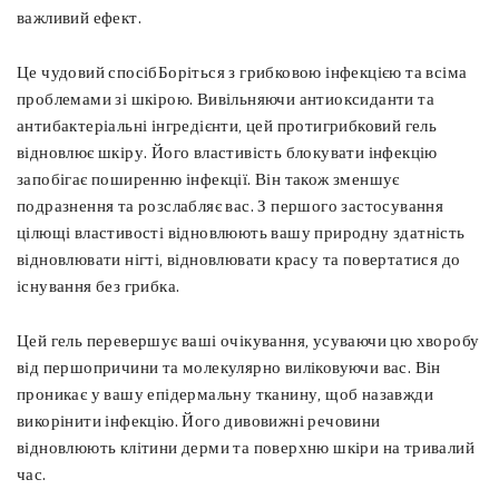
важливий ефект.
Це чудовий спосібБоріться з грибковою інфекцією та всіма
проблемами зі шкірою. Вивільняючи антиоксиданти та
антибактеріальні інгредієнти, цей протигрибковий гель
відновлює шкіру. Його властивість блокувати інфекцію
запобігає поширенню інфекції. Він також зменшує
подразнення та розслабляє вас. З першого застосування
цілющі властивості відновлюють вашу природну здатність
відновлювати нігті, відновлювати красу та повертатися до
існування без грибка.
Цей гель перевершує ваші очікування, усуваючи цю хворобу
від першопричини та молекулярно виліковуючи вас. Він
проникає у вашу епідермальну тканину, щоб назавжди
викорінити інфекцію. Його дивовижні речовини
відновлюють клітини дерми та поверхню шкіри на тривалий
час.