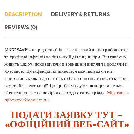
DESCRIPTION
DELIVERY & RETURNS
REVIEWS (0)
MICOSAVE – це рідкісний інгредієнт, який лікує грибок стоп
та грибкові інфекції на будь-якій ділянці шкіри. Він глибоко
живить шкіру, покращуючи її зовнішній вигляд та роблячи її
красивою. Ця інфекція починається між пальцями ніг.
Найбільш схильні до неї ті, хто багато пітніє та носить тісне
взуття без вентиляції. Ця проблема дуже поширена і може
збентежити вас на вечірках, заходах та зустрічах.
Мікосаве –
протигрибковий гель!
ПОДАТИ ЗАЯВКУ ТУТ –
«ОФІЦІЙНИЙ ВЕБ-САЙТ»