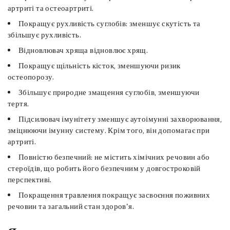
артриті та остеоартриті.
Покращує рухливість суглобів: зменшує скутість та
збільшує рухливість.
Відновлювач хряща відновлює хрящ.
Покращує щільність кісток, зменшуючи ризик
остеопорозу.
Збільшує природне змащення суглобів, зменшуючи
тертя.
Підсилювач імунітету зменшує аутоімунні захворювання,
зміцнюючи імунну систему. Крім того, він допомагає при
артриті.
Повністю безпечний: не містить хімічних речовин або
стероїдів, що робить його безпечним у довгостроковій
перспективі.
Покращення травлення покращує засвоєння поживних
речовин та загальний стан здоров'я.