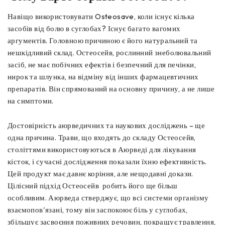
Навіщо використовувати Osteosave, коли існує кілька
засобів від болю в суглобах? Існує багато вагомих
аргументів. Головною причиною є його натуральний та
нешкідливий склад. Остеосейв, рослинний знеболювальний
засіб, не має побічних ефектів і безпечний для печінки,
нирок та шлунка, на відміну від інших фармацевтичних
препаратів. Він спрямований на основну причину, а не лише
на симптоми.
Достовірність аюрведичних та наукових досліджень – ще
одна причина. Трави, що входять до складу Остеосейв,
століттями використовуються в Аюрведі для лікування
кісток, і сучасні дослідження показали їхню ефективність.
Цей продукт має давнє коріння, але нещодавні докази.
Цілісний підхід Остеосейв робить його ще більш
особливим. Аюрведа стверджує, що всі системи організму
взаємопов'язані, тому він заспокоює біль у суглобах,
збільшує засвоєння поживних речовин, покращує травлення,