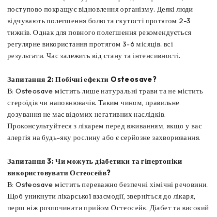
поступово покращує відновлення організму. Деякі люди
відчувають полегшення болю та скутості протягом 2-3
тижнів. Однак для повного полегшення рекомендується
регулярне використання протягом 3-6 місяців. всі
результати. Час залежить від стану та інтенсивності.
Запитання 2: Побічні ефекти Osteosave?
В: Osteosave містить лише натуральні трави та не містить
стероїдів чи наповнювачів. Таким чином, правильне
дозування не має відомих негативних наслідків.
Проконсультуйтеся з лікарем перед вживанням, якщо у вас
алергія на будь-яку рослину або є серйозне захворювання.
Запитання 3: Чи можуть діабетики та гіпертоніки
використовувати Остеосейв?
В: Osteosave містить переважно безпечні хімічні речовини.
Щоб уникнути лікарської взаємодії, зверніться до лікаря,
перш ніж розпочинати прийом Остеосейв. Діабет та високий