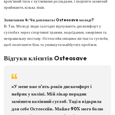
кров'яний тиск є чутливими розладами, і пацієнти зазвичай
приймають кілька ліків.
Запитання 4: Чи допомагає Osteosave молоді?
В: Так. Молоді люди сьогодні відчувають дискомфорт у
суглобах через спортивні травми, недоїдання, ожиріння та
неправильну поставу. Остеосейв зміцнює кістки та суглоби,
щоб полегшити біль та уникнути майбутніх проблем.
Відгуки клієнтів Osteosave
«У мене вже п’ять років дискомфорт і
набряк у коліні. Мій лікар порадив
замінити колінний суглоб. Тоді я відкрила
для себе Остеосейв. Майже 90% мого болю