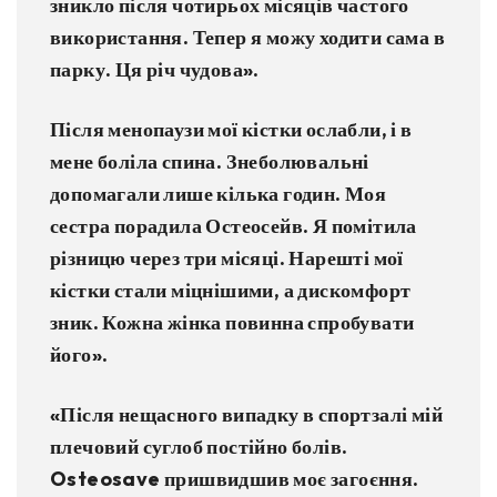
зникло після чотирьох місяців частого
використання. Тепер я можу ходити сама в
парку. Ця річ чудова».
Після менопаузи мої кістки ослабли, і в
мене боліла спина. Знеболювальні
допомагали лише кілька годин. Моя
сестра порадила Остеосейв. Я помітила
різницю через три місяці. Нарешті мої
кістки стали міцнішими, а дискомфорт
зник. Кожна жінка повинна спробувати
його».
«Після нещасного випадку в спортзалі мій
плечовий суглоб постійно болів.
Osteosave пришвидшив моє загоєння.