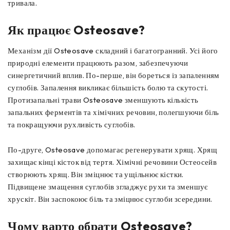
тривала.
Як працює Osteosave?
Механізм дії Osteosave складний і багатогранний. Усі його
природні елементи працюють разом, забезпечуючи
синергетичний вплив. По-перше, він бореться із запаленням
суглобів. Запалення викликає більшість болю та скутості.
Протизапальні трави Osteosave зменшують кількість
запальних ферментів та хімічних речовин, полегшуючи біль
та покращуючи рухливість суглобів.
По-друге, Osteosave допомагає регенерувати хрящ. Хрящ
захищає кінці кісток від тертя. Хімічні речовини Остеосейв
створюють хрящ. Він зміцнює та ущільнює кістки.
Підвищене змащення суглобів згладжує рухи та зменшує
хрускіт. Він заспокоює біль та зміцнює суглоби зсередини.
Чому варто обрати Osteosave?