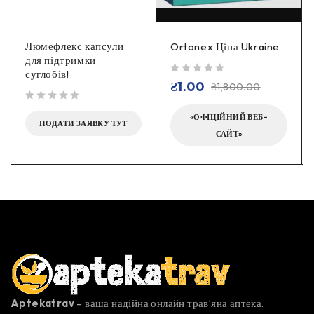
Люмефлекс капсули
Ortonex Ціна Ukraine
для підтримки
суглобів!
out of 5
₴
1.00
₴
1,800.00
out of 5
«ОФІЦІЙНИЙ ВЕБ-
ПОДАТИ ЗАЯВКУ ТУТ
САЙТ»
Aptekatrav
– ваша надійна онлайн трав’яна аптека.