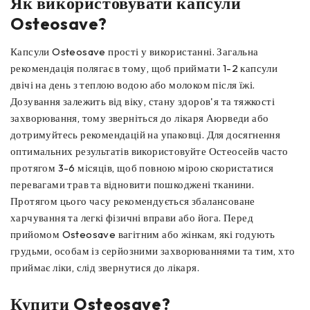
Як використовувати капсули
Osteosave?
Капсули Osteosave прості у використанні. Загальна
рекомендація полягає в тому, щоб приймати 1-2 капсули
двічі на день з теплою водою або молоком після їжі.
Дозування залежить від віку, стану здоров'я та тяжкості
захворювання, тому зверніться до лікаря Аюрведи або
дотримуйтесь рекомендацій на упаковці. Для досягнення
оптимальних результатів використовуйте Остеосейв часто
протягом 3-6 місяців, щоб повною мірою скористатися
перевагами трав та відновити пошкоджені тканини.
Протягом цього часу рекомендується збалансоване
харчування та легкі фізичні вправи або йога. Перед
прийомом Osteosave вагітним або жінкам, які годують
грудьми, особам із серйозними захворюваннями та тим, хто
приймає ліки, слід звернутися до лікаря.
Купити Osteosave?