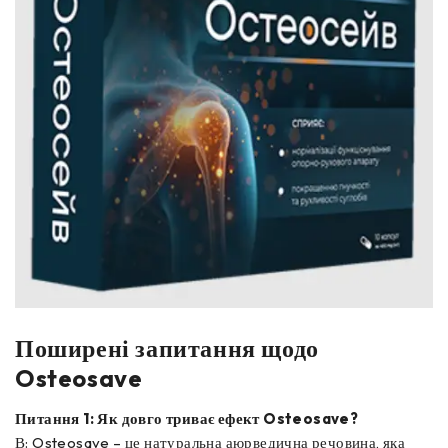
Поширені запитання щодо
Osteosave
Питання 1: Як довго триває ефект Osteosave?
В: Osteosave – це натуральна аюрведична речовина, яка