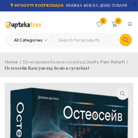
MYHOVYY ROZPRODAZH:
ЗНИЖКА 60% НА ДЕЯКІ ТОВАРИ
0
0
Home
/
Полегшення болю в суглобах(Joints Pain Relief)
/
Остеосейв Капсули від болю в суглобах!