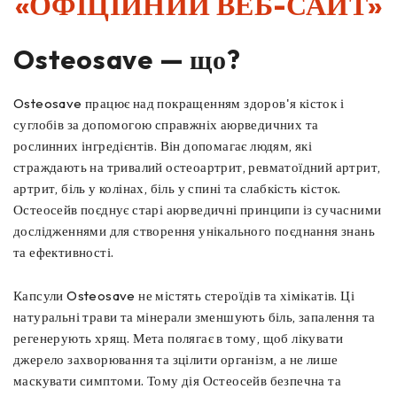
«ОФІЦІЙНИЙ ВЕБ-САЙТ»
Osteosave — що?
Osteosave працює над покращенням здоров'я кісток і
суглобів за допомогою справжніх аюрведичних та
рослинних інгредієнтів. Він допомагає людям, які
страждають на тривалий остеоартрит, ревматоїдний артрит,
артрит, біль у колінах, біль у спині та слабкість кісток.
Остеосейв поєднує старі аюрведичні принципи із сучасними
дослідженнями для створення унікального поєднання знань
та ефективності.
Капсули Osteosave не містять стероїдів та хімікатів. Ці
натуральні трави та мінерали зменшують біль, запалення та
регенерують хрящ. Мета полягає в тому, щоб лікувати
джерело захворювання та зцілити організм, а не лише
маскувати симптоми. Тому дія Остеосейв безпечна та