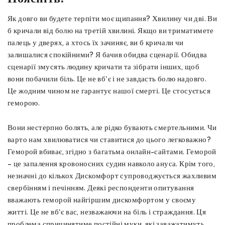
Як довго ви будете терпіти моє щипання? Хвилину чи дві. Ви
б кричали від болю на третій хвилині. Якщо ви триматимете
палець у дверях, а хтось їх зачиняє, ви б кричали чи
залишалися спокійними? Я бачив обидва сценарії. Обидва
сценарії змусять людину кричати та зібрати інших, щоб
вони побачили біль. Це не вб'є і не завдасть болю надовго.
Це жодним чином не гарантує нашої смерті. Це стосується
геморою.
Вони нестерпно болять, але рідко бувають смертельними. Чи
варто нам хвилюватися чи ставитися до цього легковажно?
Геморой вбиває, згідно з багатьма онлайн-сайтами. Геморой
– це запалення кровоносних судин навколо ануса. Крім того,
незначні до кількох Дискомфорт супроводжується жахливим
свербінням і печінням. Деякі респонденти опитування
вважають геморой найгіршим дискомфортом у своєму
житті. Це не вб'є вас, незважаючи на біль і страждання. Ця
проблема спричинятиме постійні муки, які заважатимуть