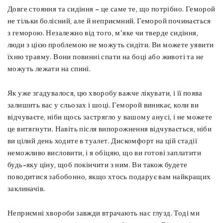
Довге стояння та сидіння – це саме те, що потрібно. Геморой
не тільки болісний, але й неприємний. Геморой починається
з геморою. Незалежно від того, м'яке чи тверде сидіння,
люди з цією проблемою не можуть сидіти. Ви можете уявити
їхню травму. Вони повинні спати на боці або животі та не
можуть лежати на спині.
Як уже згадувалося, цю хворобу важче лікувати, і її поява
залишить вас у сльозах і шоці. Геморой виникає, коли ви
відчуваєте, ніби щось застрягло у вашому анусі, і не можете
це витягнути. Навіть після випорожнення відчувається, ніби
ви цілий день ходите в туалет. Дискомфорт на цій стадії
неможливо висловити, і я обіцяю, що ви готові заплатити
будь-яку ціну, щоб покінчити з ним. Ви також будете
поводитися забобонно, якщо хтось подарує вам найкращих
заклиначів.
Неприємні хвороби завжди втрачають нас глузд. Тоді ми