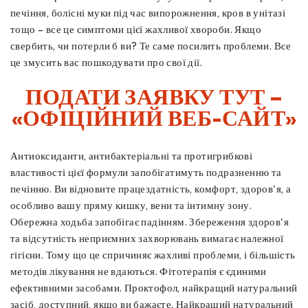
печіння, болісні муки під час випорожнення, кров в унітазі
тощо – все це симптоми цієї жахливої ​​хвороби. Якщо
свербить, чи потерли б ви? Те саме посилить проблеми. Все
це змусить вас пошкодувати про свої дії.
ПОДАТИ ЗАЯВКУ ТУТ –
«ОФІЦІЙНИЙ ВЕБ-САЙТ»
Антиоксиданти, антибактеріальні та протигрибкові
властивості цієї формули запобігатимуть подразненню та
печінню. Ви відновите працездатність, комфорт, здоров'я, а
особливо вашу пряму кишку, вени та інтимну зону.
Обережна ходьба запобігає падінням. Збереження здоров'я
та відсутність неприємних захворювань вимагає належної
гігієни. Тому що це спричиняє жахливі проблеми, і більшість
методів лікування не вдаються. Фітотерапія є єдиними
ефективними засобами. Проктофол, найкращий натуральний
засіб, доступний, якщо ви бажаєте. Найкращий натуральний