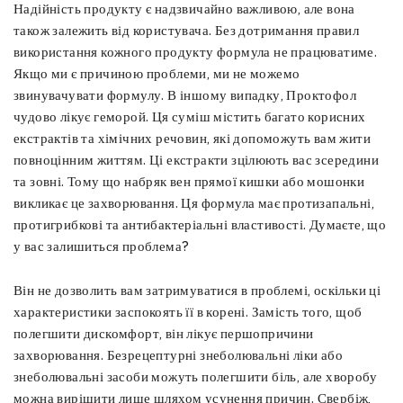
Надійність продукту є надзвичайно важливою, але вона
також залежить від користувача. Без дотримання правил
використання кожного продукту формула не працюватиме.
Якщо ми є причиною проблеми, ми не можемо
звинувачувати формулу. В іншому випадку, Проктофол
чудово лікує геморой. Ця суміш містить багато корисних
екстрактів та хімічних речовин, які допоможуть вам жити
повноцінним життям. Ці екстракти зцілюють вас зсередини
та зовні. Тому що набряк вен прямої кишки або мошонки
викликає це захворювання. Ця формула має протизапальні,
протигрибкові та антибактеріальні властивості. Думаєте, що
у вас залишиться проблема?
Він не дозволить вам затримуватися в проблемі, оскільки ці
характеристики заспокоять її в корені. Замість того, щоб
полегшити дискомфорт, він лікує першопричини
захворювання. Безрецептурні знеболювальні ліки або
знеболювальні засоби можуть полегшити біль, але хворобу
можна вирішити лише шляхом усунення причин. Свербіж,