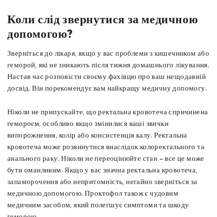
Коли слід звернутися за медичною
допомогою?
Зверніться до лікаря, якщо у вас проблеми з кишечником або
геморой, які не зникають після тижня домашнього лікування.
Настав час розповісти своєму фахівцю про ваш нещодавній
досвід. Він порекомендує вам найкращу медичну допомогу.
Ніколи не припускайте, що ректальна кровотеча спричинена
гемороєм, особливо якщо змінилися ваші звички
випорожнення, колір або консистенція калу. Ректальна
кровотеча може розвинутися внаслідок колоректального та
анального раку. Ніколи не переоцінюйте стан – все це може
бути оманливим. Якщо у вас значна ректальна кровотеча,
запаморочення або непритомність, негайно зверніться за
медичною допомогою. Проктофол також є чудовим
медичним засобом, який полегшує симптоми та шкоду
геморою.