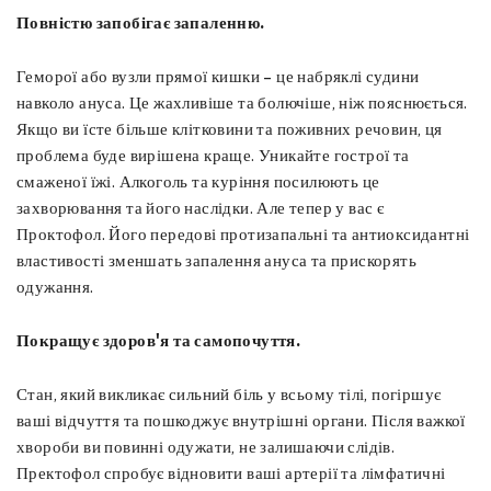
Повністю запобігає запаленню.
Геморої або вузли прямої кишки – це набряклі судини
навколо ануса. Це жахливіше та болючіше, ніж пояснюється.
Якщо ви їсте більше клітковини та поживних речовин, ця
проблема буде вирішена краще. Уникайте гострої та
смаженої їжі. Алкоголь та куріння посилюють це
захворювання та його наслідки. Але тепер у вас є
Проктофол. Його передові протизапальні та антиоксидантні
властивості зменшать запалення ануса та прискорять
одужання.
Покращує здоров'я та самопочуття.
Стан, який викликає сильний біль у всьому тілі, погіршує
ваші відчуття та пошкоджує внутрішні органи. Після важкої
хвороби ви повинні одужати, не залишаючи слідів.
Пректофол спробує відновити ваші артерії та лімфатичні