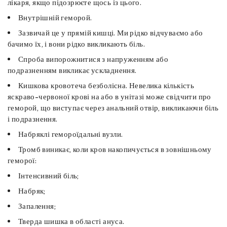
лікаря, якщо підозрюєте щось із цього.
Внутрішній геморой.
Зазвичай це у прямій кишці. Ми рідко відчуваємо або
бачимо їх, і вони рідко викликають біль.
Спроба випорожнитися з напруженням або
подразненням викликає ускладнення.
Кишкова кровотеча безболісна. Невелика кількість
яскраво-червоної крові на або в унітазі може свідчити про
геморой, що виступає через анальний отвір, викликаючи біль
і подразнення.
Набряклі гемороїдальні вузли.
Тромб виникає, коли кров накопичується в зовнішньому
геморої:
Інтенсивний біль;
Набряк;
Запалення;
Тверда шишка в області ануса.