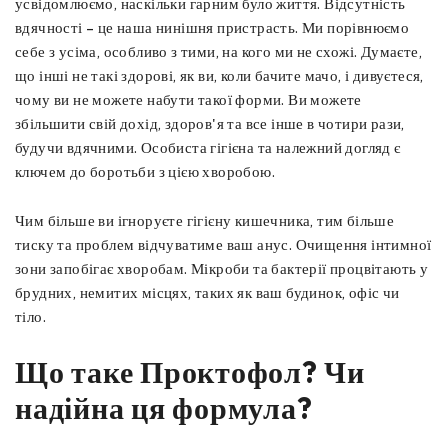
усвідомлюємо, наскільки гарним було життя. Відсутність
вдячності – це наша нинішня пристрасть. Ми порівнюємо
себе з усіма, особливо з тими, на кого ми не схожі. Думаєте,
що інші не такі здорові, як ви, коли бачите мачо, і дивуєтеся,
чому ви не можете набути такої форми. Ви можете
збільшити свій дохід, здоров'я та все інше в чотири рази,
будучи вдячними. Особиста гігієна та належний догляд є
ключем до боротьби з цією хворобою.
Чим більше ви ігноруєте гігієну кишечника, тим більше
тиску та проблем відчуватиме ваш анус. Очищення інтимної
зони запобігає хворобам. Мікроби та бактерії процвітають у
брудних, немитих місцях, таких як ваш будинок, офіс чи
тіло.
Що таке Проктофол? Чи
надійна ця формула?