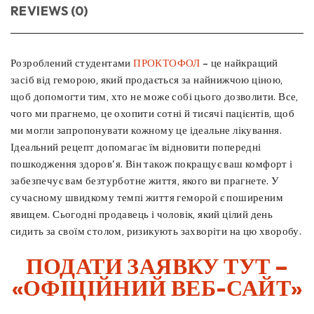
REVIEWS (0)
Розроблений студентами
ПРОКТОФОЛ
– це найкращий
засіб від геморою, який продається за найнижчою ціною,
щоб допомогти тим, хто не може собі цього дозволити. Все,
чого ми прагнемо, це охопити сотні й тисячі пацієнтів, щоб
ми могли запропонувати кожному це ідеальне лікування.
Ідеальний рецепт допомагає їм відновити попередні
пошкодження здоров'я. Він також покращує ваш комфорт і
забезпечує вам безтурботне життя, якого ви прагнете. У
сучасному швидкому темпі життя геморой є поширеним
явищем. Сьогодні продавець і чоловік, який цілий день
сидить за своїм столом, ризикують захворіти на цю хворобу.
ПОДАТИ ЗАЯВКУ ТУТ –
«ОФІЦІЙНИЙ ВЕБ-САЙТ»