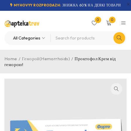
MYHOVYY ROZPRODAZH:
ЗНИЖКА 60% НА ДЕЯКІ ТОВАРИ
0
0
Home
/
Геморой(Hemorrhoids)
/
Проктофол Крем від
геморою!