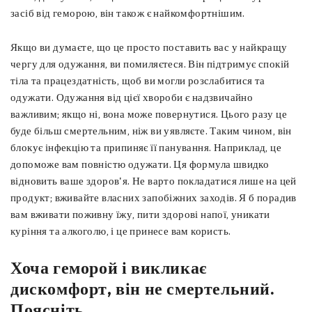
засіб від геморою, він також є найкомфортнішим.
Якщо ви думаєте, що це просто поставить вас у найкращу
чергу для одужання, ви помиляєтеся. Він підтримує спокій
тіла та працездатність, щоб ви могли розслабитися та
одужати. Одужання від цієї хвороби є надзвичайно
важливим; якщо ні, вона може повернутися. Цього разу це
буде більш смертельним, ніж ви уявляєте. Таким чином, він
блокує інфекцію та припиняє її панування. Наприклад, це
допоможе вам повністю одужати. Ця формула швидко
відновить ваше здоров'я. Не варто покладатися лише на цей
продукт; вживайте власних запобіжних заходів. Я б порадив
вам вживати поживну їжу, пити здорові напої, уникати
куріння та алкоголю, і це принесе вам користь.
Хоча геморой і викликає
дискомфорт, він не смертельний.
Поясніть.