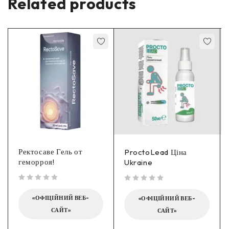
Related products
Ректосаве Гель от
ProctoLead Ціна
геморроя!
Ukraine
out of 5
out of 5
«ОФІЦІЙНИЙ ВЕБ-
«ОФІЦІЙНИЙ ВЕБ-
САЙТ»
САЙТ»