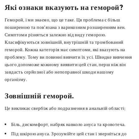
Які ознаки вказують на геморой?
Геморой, і ми знаємо, що це таке. Ця проблема є більш
поширеною та пов'язана з варикозним розширенням вен.
Симптоми різняться залежно від виду геморою.
Класифікуються зовнішній, внутрішній та тромбований
геморой. Кожна категорія має симптоми, які вказують на
проблему. Тому ви повинні вивчити їх усі. Швидке вивчення
цього допоможе кожному виявити цей стан, перш ніж він
завдасть серйозної або непоправної шкоди нашому
організму.
Зовнішній геморой.
Це викликає свербіж або подразнення в анальній області;
Біль, дискомфорт, набряк навколо ануса та кровотеча.
Під шкірою ануса. Зрозумійте цей стан і зверніться до