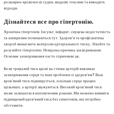
розширює кровоносні судин, видаляє токсини та виводить
відходи.
Дізнайтеся все про гіпертонію.
Хронічна гіпертонія. Інсульт, інфаркт, серцева недостатність
та аневризми починаються тут. Здоров'я та профілактика
хвороб вимагають контролю артеріального тиску. Лікуйте та
розумійте гіпертонію. Невідома причина захворювання.
Основне захворювання часто спричиняє це.
Коли тривалий тиск крові на стінки артерій викликає
захворювання серця та інші проблеми зі здоров'ям? Ваш
кров'яний тиск підвищується, оскільки серце працює
щільніше, а артерії звужуються. Високий кров'яний тиск
може залишатися непоміченим роками. Ми можемо виявити
підвищений кров'яний тиск без симптомів, які потрібно
обстежити.