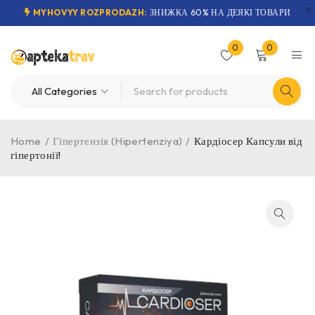
MYHOVYY ROZPRODAZH:
ЗНИЖКА 60% НА ДЕЯКІ ТОВАРИ
0
0
Home
/
Гіпертензія (Hipertenziya)
/
Кардіосер Капсули від
гіпертонії!