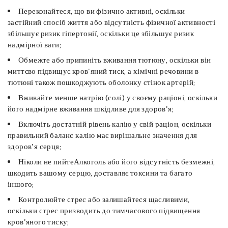
Переконайтеся, що ви фізично активні, оскільки
застійний спосіб життя або відсутність фізичної активності
збільшує ризик гіпертонії, оскільки це збільшує ризик
надмірної ваги;
Обмежте або припиніть вживання тютюну, оскільки він
миттєво підвищує кров'яний тиск, а хімічні речовини в
тютюні також пошкоджують оболонку стінок артерій;
Вживайте менше натрію (солі) у своєму раціоні, оскільки
його надмірне вживання шкідливе для здоров'я;
Включіть достатній рівень калію у свій раціон, оскільки
правильний баланс калію має вирішальне значення для
здоров'я серця;
Ніколи не пийтеАлкоголь або його відсутність безмежні,
шкодить вашому серцю, доставляє токсини та багато
іншого;
Контролюйте стрес або залишайтеся щасливими,
оскільки стрес призводить до тимчасового підвищення
кров'яного тиску;