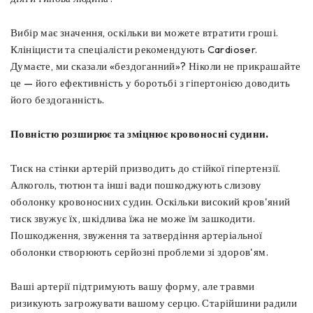
Вибір має значення, оскільки ви можете втратити гроші.
Клініцисти та спеціалісти рекомендують Cardioser.
Думаєте, ми сказали «бездоганний»? Ніколи не прикрашайте
це — його ефективність у боротьбі з гіпертонією доводить
його бездоганність.
Повністю розширює та зміцнює кровоносні судини.
Тиск на стінки артерій призводить до стійкої гіпертензії.
Алкоголь, тютюн та інші вади пошкоджують слизову
оболонку кровоносних судин. Оскільки високий кров'яний
тиск звужує їх, шкідлива їжа не може їм зашкодити.
Пошкодження, звуження та затвердіння артеріальної
оболонки створюють серйозні проблеми зі здоров'ям.
Ваші артерії підтримують вашу форму, але травми
ризикують загрожувати вашому серцю. Старійшини радили