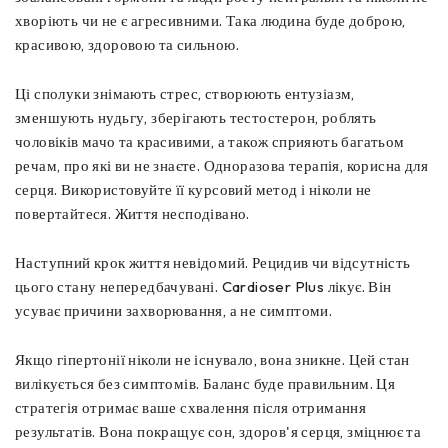
хворіють чи не є агресивними. Така людина буде доброю,
красивою, здоровою та сильною.
Ці сполуки знімають стрес, створюють ентузіазм,
зменшують нудьгу, зберігають тестостерон, роблять
чоловіків мачо та красивими, а також сприяють багатьом
речам, про які ви не знаєте. Одноразова терапія, корисна для
серця. Використовуйте її курсовий метод і ніколи не
повертайтеся. Життя несподівано.
Наступний крок життя невідомий. Рецидив чи відсутність
цього стану непередбачувані. Cardioser Plus лікує. Він
усуває причини захворювання, а не симптоми.
Якщо гіпертонії ніколи не існувало, вона зникне. Цей стан
вилікується без симптомів. Баланс буде правильним. Ця
стратегія отримає ваше схвалення після отримання
результатів. Вона покращує сон, здоров'я серця, зміцнює та