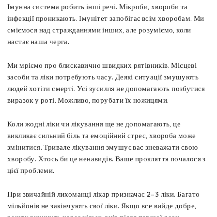
Імунна система робить інші речі. Мікроби, хвороби та
інфекції проникають. Імунітет запобігає всім хворобам. Ми
сміємося над стражданнями інших, але розуміємо, коли
настає наша черга.
Ми мріємо про блискавично швидких рятівників. Місцеві
засоби та ліки потребують часу. Деякі ситуації змушують
людей хотіти смерті. Усі зусилля не допомагають позбутися
виразок у роті. Можливо, порубати їх ножицями.
Коли жодні ліки чи лікування ще не допомагають, це
викликає сильний біль та емоційний стрес, хвороба може
змінитися. Тривале лікування змушує вас зневажати свою
хворобу. Хтось би це ненавидів. Ваше прокляття почалося з
цієї проблеми.
При звичайній лихоманці лікар призначає 2–3 ліки. Багато
мільйонів не закінчують свої ліки. Якщо все вийде добре,