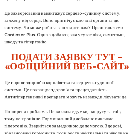
Це захворювання навантажує серцево-судинну систему,
залежну від серця. Воно пригнічує ключові органи та цю
систему. Чи може робота зашкодити вам? Представляємо
Cardioser Plus. Одна з добавок, яка усуває ліки, симптоми,
шкоду та гіпертонію.
ПОДАТИ ЗАЯВКУ ТУТ –
«ОФІЦІЙНИЙ ВЕБ-САЙТ»
Це сприяє здоров'ю королівства та серцево-судинної
системи. Це покращує здоров'я та працездатність.
Антигіпертензивні препарати можуть назавжди лікувати це.
Поширена проблема. Це викликає думки, напругу та гнів,
тому не хронічне. Гормональний дисбаланс викликає
гіпертонію. Зверніться за медичною допомогою. Здорові,
збалансовані гормони та люди росту нейтральні та ніколи не