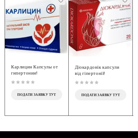
Карлицин Капсулы от
Діокардонік капсули
гипертонии!
від гіпертонії!
out of 5
out of 5
ПОДАТИ ЗАЯВКУ ТУТ
ПОДАТИ ЗАЯВКУ ТУТ