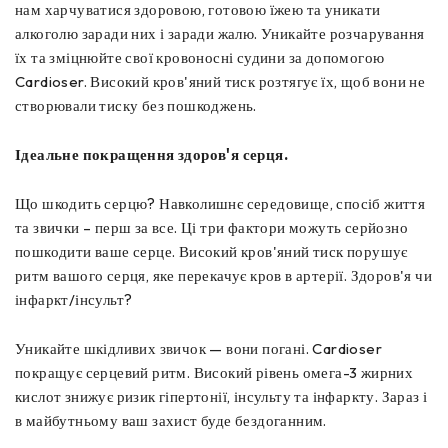
нам харчуватися здоровою, готовою їжею та уникати
алкоголю заради них і заради жалю. Уникайте розчарування
їх та зміцнюйте свої кровоносні судини за допомогою
Cardioser. Високий кров'яний тиск розтягує їх, щоб вони не
створювали тиску без пошкоджень.
Ідеальне покращення здоров'я серця.
Що шкодить серцю? Навколишнє середовище, спосіб життя
та звички – перш за все. Ці три фактори можуть серйозно
пошкодити ваше серце. Високий кров'яний тиск порушує
ритм вашого серця, яке перекачує кров в артерії. Здоров'я чи
інфаркт/інсульт?
Уникайте шкідливих звичок — вони погані. Cardioser
покращує серцевий ритм. Високий рівень омега-3 жирних
кислот знижує ризик гіпертонії, інсульту та інфаркту. Зараз і
в майбутньому ваш захист буде бездоганним.