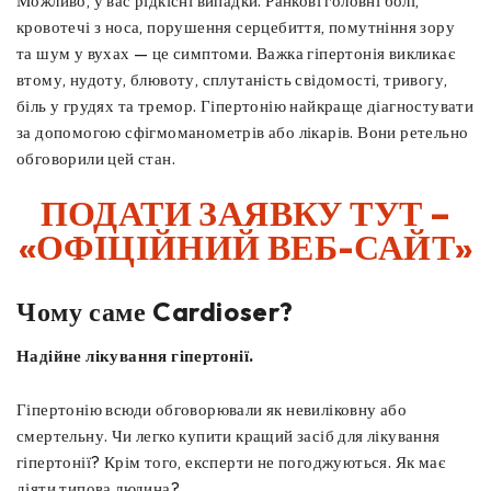
Можливо, у вас рідкісні випадки. Ранкові головні болі,
кровотечі з носа, порушення серцебиття, помутніння зору
та шум у вухах — це симптоми. Важка гіпертонія викликає
втому, нудоту, блювоту, сплутаність свідомості, тривогу,
біль у грудях та тремор. Гіпертонію найкраще діагностувати
за допомогою сфігмоманометрів або лікарів. Вони ретельно
обговорили цей стан.
ПОДАТИ ЗАЯВКУ ТУТ –
«ОФІЦІЙНИЙ ВЕБ-САЙТ»
Чому саме Cardioser?
Надійне лікування гіпертонії.
Гіпертонію всюди обговорювали як невиліковну або
смертельну. Чи легко купити кращий засіб для лікування
гіпертонії? Крім того, експерти не погоджуються. Як має
діяти типова людина?