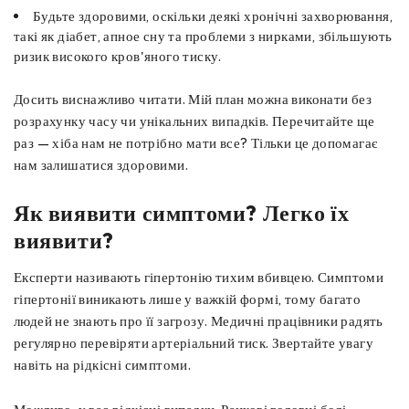
Будьте здоровими, оскільки деякі хронічні захворювання,
такі як діабет, апное сну та проблеми з нирками, збільшують
ризик високого кров'яного тиску.
Досить виснажливо читати. Мій план можна виконати без
розрахунку часу чи унікальних випадків. Перечитайте ще
раз — хіба нам не потрібно мати все? Тільки це допомагає
нам залишатися здоровими.
Як виявити симптоми? Легко їх
виявити?
Експерти називають гіпертонію тихим вбивцею. Симптоми
гіпертонії виникають лише у важкій формі, тому багато
людей не знають про її загрозу. Медичні працівники радять
регулярно перевіряти артеріальний тиск. Звертайте увагу
навіть на рідкісні симптоми.