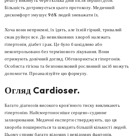
решту викинуть через кілька днів після першої дози.
Більшість дотримується цього протоколу. Медичний
дискомфорт змушує 96% людей зневажати їх.
Хоча вони неприємні, їх їдять, але їхній гіркий, тривалий
смак руйнує все. До невиліковних хвороб належать
гіпертонія, діабет і рак. Це було б шкідливо або
неконтрольовано без термінового лікування. Вони
отримують довічний догляд. Обговорюється гіпертонія.
Особиста гігієна та безпомилковий рослинний засіб можуть
допомогти. Проаналізуйте цю формулу.
Огляд Cardioser.
Багато діагнозів високого кров'яного тиску викликають
гіпертонію. Найсмертоносніше серцево-судинне
захворювання. Медичні експерти стверджують, що ця
хвороба поширюється та шкодить більшій кількості людей.
Цьому сприяє багато відомих і невідомих факторів.