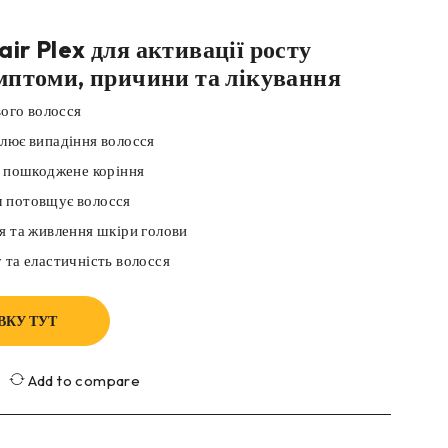
ir Plex для активації росту
имптоми, причини та лікування
вого волосся
лює випадіння волосся
а пошкоджене коріння
 потовщує волосся
я та живлення шкіри голови
 та еластичність волосся
ВКУ ТУТ
Add to compare