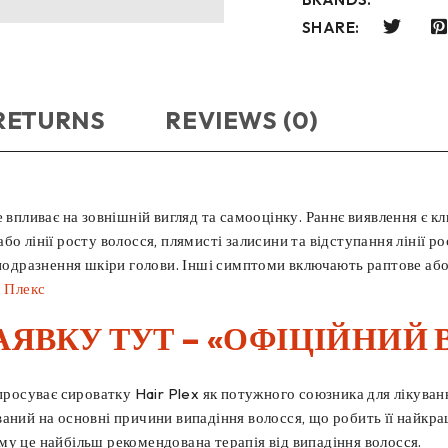
SHARE:
 RETURNS
REVIEWS (0)
е впливає на зовнішній вигляд та самооцінку. Раннє виявлення є
о лінії росту волосся, плямисті залисини та відступання лінії р
 подразнення шкіри голови. Інші симптоми включають раптове або
 Плекс
АЯВКУ ТУТ – «ОФІЦІЙНИЙ 
просуває сироватку Hair Plex як потужного союзника для лікуванн
аний на основні причини випадіння волосся, що робить її найкра
чому це найбільш рекомендована терапія від випадіння волосся.