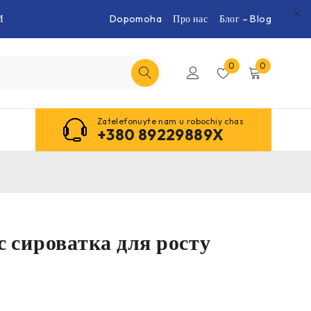
И
Dopomoha
Про нас
Блог – Blog
0
0
Zatelefonuyte nam u robochiy chas
+380 89229889X
с сироватка для росту