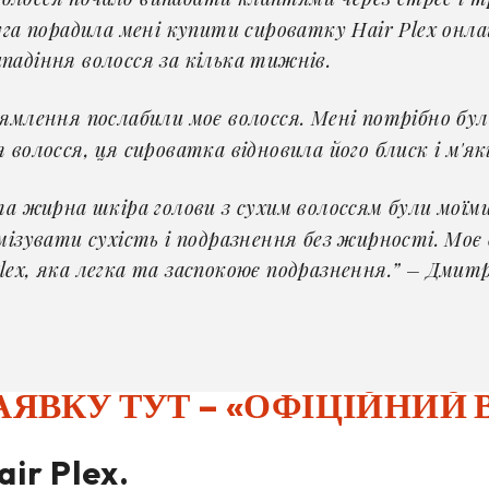
уга порадила мені купити сироватку Hair Plex онла
падіння волосся за кілька тижнів.
млення послабили моє волосся. Мені потрібно бул
 волосся, ця сироватка відновила його блиск і м'я
а жирна шкіра голови з сухим волоссям були моїм
мізувати сухість і подразнення без жирності. Моє
ex, яка легка та заспокоює подразнення.” – Дмитр
АЯВКУ ТУТ – «ОФІЦІЙНИЙ 
ir Plex.