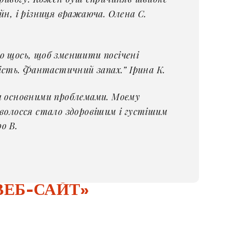
йн, і різниця вражаюча. Олена С.
о щось, щоб зменшити посічені
кість. Фантастичний запах.” Ірина К.
и основними проблемами. Моєму
 волосся стало здоровішим і густішим
о В.
ВЕБ-САЙТ»