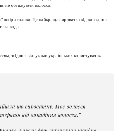
ли, не обтяжуючи волосся.
ї ​​шкіри голови. Це найкраща сироватка від випадіння
стка вода.
сям, згідно з відгуками українських користувачів.
найшла цю сироватку. Моє волосся
ерапія від випадіння волосся.”
тривогу. Кожен душ спричиняв швидке