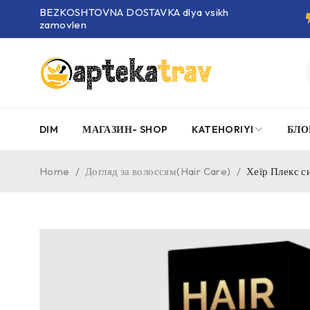
BEZKOSHTOVNA DOSTAVKA dlya vsikh
zamovlen
DIM
МАГАЗИН- SHOP
KATEHORIYI
БЛО
Home
/
Догляд за волоссям(Hair Care)
/
Хеїр Плекс с