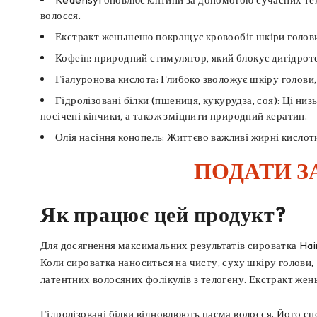
волосся.
Екстракт женьшеню покращує кровообіг шкіри голови 
Кофеїн: природний стимулятор, який блокує дигідрот
Гіалуронова кислота: Глибоко зволожує шкіру голови,
Гідролізовані білки (пшениця, кукурудза, соя): Ці н
посічені кінчики, а також зміцнити природний кератин.
Олія насіння конопель: Життєво важливі жирні кислот
ПОДАТИ З
Як працює цей продукт?
Для досягнення максимальних результатів сироватка Hair 
Коли сироватка наноситься на чисту, суху шкіру голови,
латентних волосяних фолікулів з телогену. Екстракт жен
Гідролізовані білки відновлюють пасма волосся. Його сп