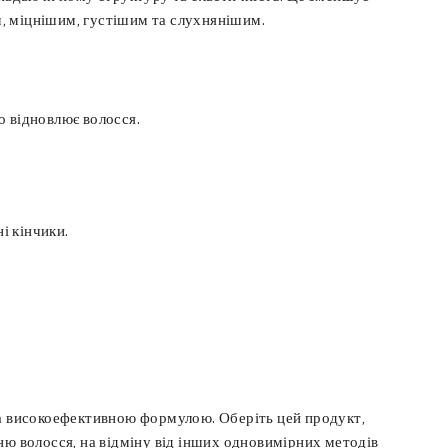
им, міцнішим, густішим та слухнянішим.
о відновлює волосся.
і кінчики.
 та високоефективною формулою. Оберіть цей продукт,
ню волосся, на відміну від інших одновимірних методів