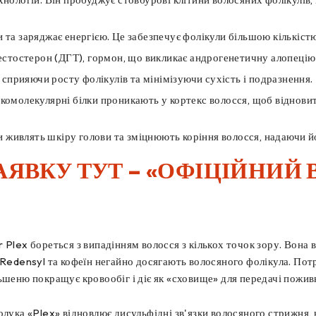
та заряджає енергією. Це забезпечує фолікули більшою кількіст
естостерон (ДГТ), гормон, що викликає андрогенетичну алопецію 
 сприяючи росту фолікулів та мінімізуючи сухість і подразнення.
изькомолекулярні білки проникають у кортекс волосся, щоб відно
и живлять шкіру голови та зміцнюють коріння волосся, надаючи й
АЯВКУ ТУТ – «ОФІЦІЙНИЙ 
Plex бореться з випадінням волосся з кількох точок зору. Вона в
 Redensyl та кофеїн негайно досягають волосяного фолікула. ​​По
ьшеню покращує кровообіг і діє як «сховище» для передачі пожив
олука «Plex» відновлює дисульфідні зв'язки волосяного стрижня,