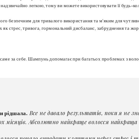
є надзвичайно легкою, тому ви можете використовувати її будь-ко
його безпечним для тривалого використання та м’яким для чутливо
х як стрес, тривога, гормональний дисбаланс, забруднення та жор
саме за себе. Шампунь допомагає при багатьох проблемах з волос
Все не давало результатів, поки я не з
и рідшала.
х місяців. Абсолютно найкраще волосся найкраща т
олосся почало випадати клаптями через стрес і 