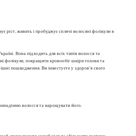
вує ріст, живить і пробуджує сплячі волосяні фолікули в
раїні. Вона підходить для всіх типів волосся та
ні фолікули, покращити кровообіг шкіри голови та
ішні пошкодження. Ви інвестуєте у здоров'я свого
випадінню волосся та нарощувати його.
 щоб стимулювати новий ріст та збільшити густину