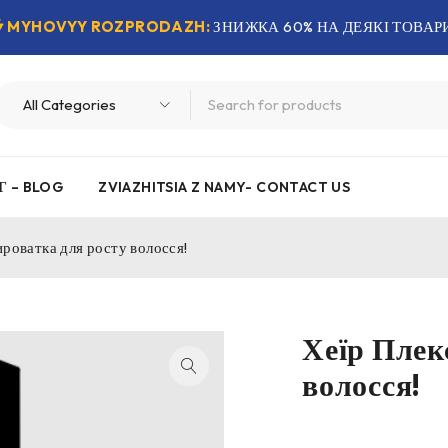
MYHOVYY ROZPRODAZH:
ЗНИЖКА 60% НА ДЕЯКІ ТОВАР
Г – BLOG
ZVIAZHITSIA Z NAMY- CONTACT US
ироватка для росту волосся!
Хеїр Плек
волосся!