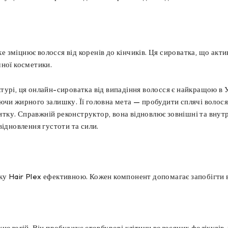
ке зміцнює волосся від коренів до кінчиків. Ця сироватка, що акти
чної косметики.
урі, ця онлайн-сироватка від випадіння волосся є найкращою в Ук
ючи жирного залишку. Її головна мета — пробудити сплячі волося
ку. Справжній реконструктор, вона відновлює зовнішні та внутр
відновлення густоти та сили.
ку Hair Plex ефективною. Кожен компонент допомагає запобігти 
нологій. Він пробуджує стовбурові клітини волосяних фолікулів,