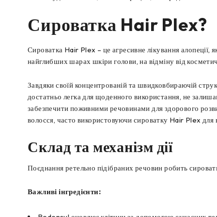
Сироватка Hair Plex?
Сироватка Hair Plex – це агресивне лікування алопеції, я
найглибших шарах шкіри голови, на відміну від космети
Завдяки своїй концентрованій та швидковбираючій структ
достатньо легка для щоденного використання, не залиша
забезпечити поживними речовинами для здорового розвит
волосся, часто використовуючи сироватку Hair Plex для 
Склад та механізм дії
Поєднання ретельно підібраних речовин робить сироват
Важливі інгредієнти:
Redensyl оновлює клітини за допомогою сучасних тех