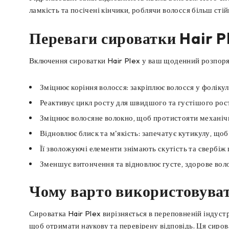
ламкість та посічені кінчики, роблячи волосся більш ст
Переваги сироватки Hair P
Включення сироватки Hair Plex у ваш щоденний розпоряд
Зміцнює коріння волосся: закріплює волосся у фоліку
Реактивує цикл росту для швидшого та густішого рос
Зміцнює волосяне волокно, щоб протистояти механіч
Відновлює блиск та м'якість: запечатує кутикулу, що
Її зволожуючі елементи знімають скутість та свербіж 
Зменшує витончення та відновлює густе, здорове воло
Чому варто використовуват
Сироватка Hair Plex вирізняється в переповненій індус
щоб отримати наукову та перевірену відповідь. Ця сиров