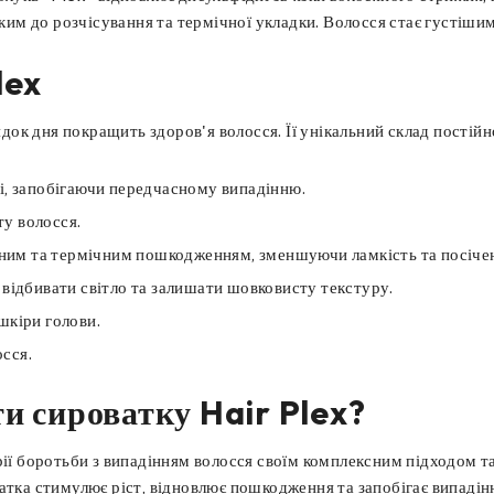
ійким до розчісування та термічної укладки. Волосся стає густіш
lex
ок дня покращить здоров'я волосся. Її унікальний склад постійн
лі, запобігаючи передчасному випадінню.
ту волосся.
ним та термічним пошкодженням, зменшуючи ламкість та посічен
б відбивати світло та залишати шовковисту текстуру.
шкіри голови.
сся.
и сироватку Hair Plex?
трії боротьби з випадінням волосся своїм комплексним підходом
атка стимулює ріст, відновлює пошкодження та запобігає випадін