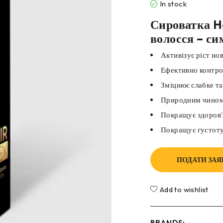
In stock
Сироватка Ha
волосся – с
Активізує ріст но
Ефективно контро
Зміцнює слабке т
Природним чином
Покращує здоров’
Покращує густоту
ПОДАТИ ЗАЯ
Add to wishlist
BRANDS: