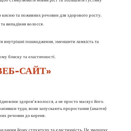
ю кисню та поживних речовин для здорового росту.
та випадіння волосся.
вити внутрішні пошкодження, зменшити ламкість та
ому блиску та еластичності.
ВЕБ-САЙТ»
ідновлює здоров'я волосся, а не просто маскує його.
трапивши туди, вони запускають проростання (анаген)
них речовин до кореня.
 надаючи йому структуру та еластичність. Це зменшує