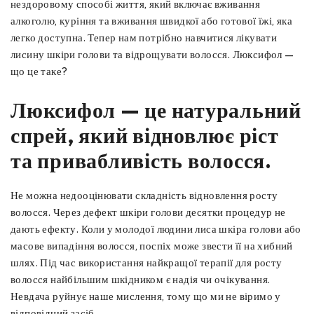
нездоровому способі життя, який включає вживання
алкоголю, куріння та вживання швидкої або готової їжі, яка
легко доступна. Тепер нам потрібно навчитися лікувати
лисину шкіри голови та відрощувати волосся. Люксифол —
що це таке?
Люксифол — це натуральний
спрей, який відновлює ріст
та привабливість волосся.
Не можна недооцінювати складність відновлення росту
волосся. Через дефект шкіри голови десятки процедур не
дають ефекту. Коли у молодої людини лиса шкіра голови або
масове випадіння волосся, поспіх може звести її на хибний
шлях. Під час використання найкращої терапії для росту
волосся найбільшим шкідником є ​​надія чи очікування.
Невдача руйнує наше мислення, тому що ми не віримо у
відповідний засіб.