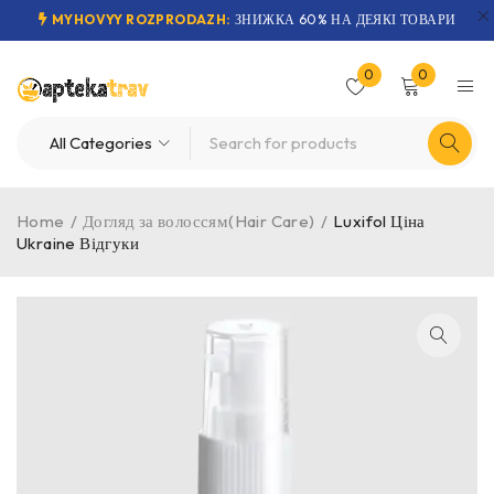
MYHOVYY ROZPRODAZH:
ЗНИЖКА 60% НА ДЕЯКІ ТОВАРИ
0
0
Home
/
Догляд за волоссям(Hair Care)
/
Luxifol Ціна
Ukraine Відгуки