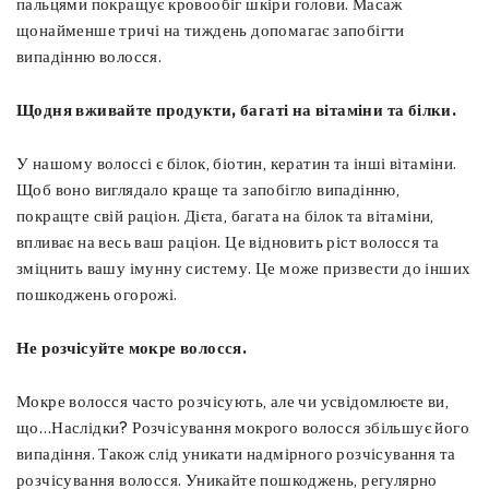
пальцями покращує кровообіг шкіри голови. Масаж
щонайменше тричі на тиждень допомагає запобігти
випадінню волосся.
Щодня вживайте продукти, багаті на вітаміни та білки.
У нашому волоссі є білок, біотин, кератин та інші вітаміни.
Щоб воно виглядало краще та запобігло випадінню,
покращте свій раціон. Дієта, багата на білок та вітаміни,
впливає на весь ваш раціон. Це відновить ріст волосся та
зміцнить вашу імунну систему. Це може призвести до інших
пошкоджень огорожі.
Не розчісуйте мокре волосся.
Мокре волосся часто розчісують, але чи усвідомлюєте ви,
що…Наслідки? Розчісування мокрого волосся збільшує його
випадіння. Також слід уникати надмірного розчісування та
розчісування волосся. Уникайте пошкоджень, регулярно