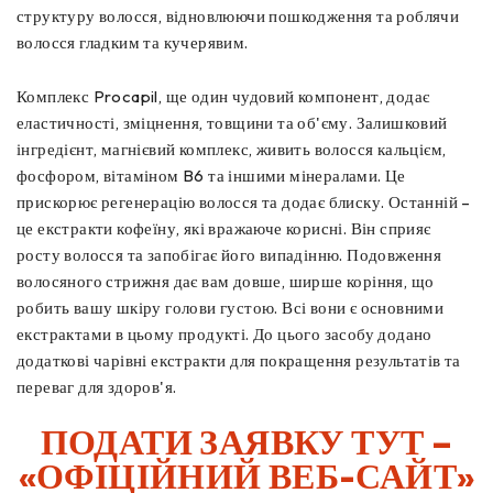
структуру волосся, відновлюючи пошкодження та роблячи
волосся гладким та кучерявим.
Комплекс Procapil, ще один чудовий компонент, додає
еластичності, зміцнення, товщини та об'єму. Залишковий
інгредієнт, магнієвий комплекс, живить волосся кальцієм,
фосфором, вітаміном B6 та іншими мінералами. Це
прискорює регенерацію волосся та додає блиску. Останній –
це екстракти кофеїну, які вражаюче корисні. Він сприяє
росту волосся та запобігає його випадінню. Подовження
волосяного стрижня дає вам довше, ширше коріння, що
робить вашу шкіру голови густою. Всі вони є основними
екстрактами в цьому продукті. До цього засобу додано
додаткові чарівні екстракти для покращення результатів та
переваг для здоров'я.
ПОДАТИ ЗАЯВКУ ТУТ –
«ОФІЦІЙНИЙ ВЕБ-САЙТ»