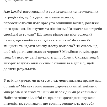
Але Luxifol виготовлений з усіх ідеальних та натуральних
інгредієнтів, щоб відростити ваше волосся,
переосмислюючи його красу та зовнішній вигляд, роблячи
його довшим, блискучим та міцнішим. Чи знаєте ви потреби
своєї шкіри голови? Що може відновити ріст волосся?
Знаєте, що запобігає випадінню волосся? Чи є спосіб
зміцнити та надати блиску моєму волоссю? Чи є щось ще,
щоб зберегти моє волосся чорним? Мільйони та мільярди
людей у ​​всьому світі шукають ці проблеми. Скільки людей
використовують онлайн-вимірювання та відповіді, щоб
досягти результатів.
У всіх цих речах ми нехтуємо елементами, яких прагне наш
організм? Ми нехтуємо нашим харчуванням, вітамінами,
мінералами, залізом та іншими необхідними речовинами.
Найголовніше в Luxifol те, що, поки дослідники шукали
інгредієнти, вони знали, що вони перевищують потреби