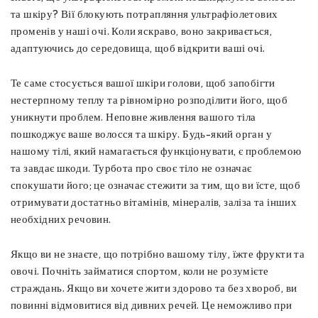
та шкіру? Вії блокують потрапляння ультрафіолетових
променів у наші очі. Коли яскраво, воно закривається,
адаптуючись до середовища, щоб відкрити ваші очі.
Те саме стосується вашої шкіри голови, щоб запобігти
нестерпному теплу та рівномірно розподілити його, щоб
уникнути проблем. Неповне живлення вашого тіла
пошкоджує ваше волосся та шкіру. Будь-який орган у
нашому тілі, який намагається функціонувати, є проблемою
та завдає шкоди. Турбота про своє тіло не означає
спокушати його; це означає стежити за тим, що ви їсте, щоб
отримувати достатньо вітамінів, мінералів, заліза та інших
необхідних речовин.
Якщо ви не знаєте, що потрібно вашому тілу, їжте фрукти та
овочі. Почніть займатися спортом, коли не розумієте
страждань. Якщо ви хочете жити здорово та без хвороб, ви
повинні відмовитися від дивних речей. Це неможливо при