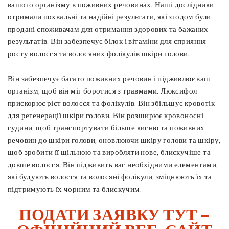
вашого організму в поживних речовинах. Наші дослідники
отримали похвальні та надійні результати, які згодом були
продані споживачам для отримання здорових та бажаних
результатів. Він забезпечує білок і вітаміни для сприяння
росту волосся та волосяних фолікулів шкіри голови.
Він забезпечує багато поживних речовин і підживлює ваш
організм, щоб він міг боротися з травмами. Люксифол
прискорює ріст волосся та фолікулів. Він збільшує кровотік
для регенерації шкіри голови. Він розширює кровоносні
судини, щоб транспортувати більше кисню та поживних
речовин до шкіри голови, оновлюючи шкіру голови та шкіру,
щоб зробити її щільною та виробляти нове, блискучіше та
довше волосся. Він підживить вас необхідними елементами,
які будують волосся та волосяні фолікули, зміцнюють їх та
підтримують їх чорним та блискучим.
ПОДАТИ ЗАЯВКУ ТУТ –