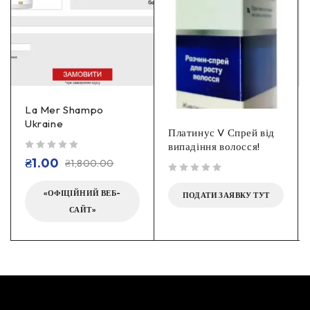
La Mer Shampo
Ukraine
Платинус V Спрей від
випадіння волосся!
out of 5
₴
1.00
₴
1,800.00
out of 5
«ОФІЦІЙНИЙ ВЕБ-
ПОДАТИ ЗАЯВКУ ТУТ
САЙТ»