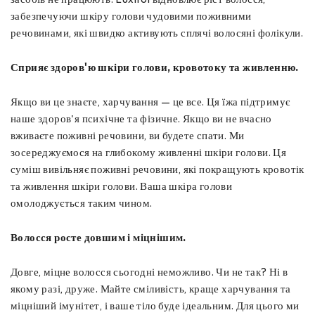
забезпечуючи шкіру голови чудовими поживними
речовинами, які швидко активують сплячі волосяні фолікули.
Сприяє здоров'ю шкіри голови, кровотоку та живленню.
Якщо ви це знаєте, харчування — це все. Ця їжа підтримує
наше здоров'я психічне та фізичне. Якщо ви не вчасно
вживаєте поживні речовини, ви будете спати. Ми
зосереджуємося на глибокому живленні шкіри голови. Ця
суміш вивільняє поживні речовини, які покращують кровотік
та живлення шкіри голови. Ваша шкіра голови
омолоджується таким чином.
Волосся росте довшим і міцнішим.
Довге, міцне волосся сьогодні неможливо. Чи не так? Ні в
якому разі, друже. Майте сміливість, краще харчування та
міцніший імунітет, і ваше тіло буде ідеальним. Для цього ми