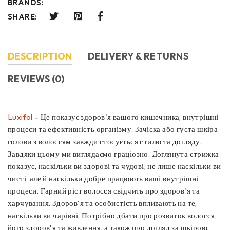
BRANDS:
SHARE:
DESCRIPTION
DELIVERY & RETURNS
REVIEWS (0)
Luxifol
– Це показує здоров'я вашого кишечника, внутрішні
процеси та ефективність організму. Зачіска або густа шкіра
голови з волоссям завжди стосується стилю та догляду.
Завдяки цьому ми виглядаємо граціозно. Доглянута стрижка
показує, наскільки ви здорові та чудові, не лише наскільки ви
чисті, але й наскільки добре працюють ваші внутрішні
процеси. Гарний ріст волосся свідчить про здоров'я та
харчування. Здоров'я та особистість впливають на те,
наскільки ви чарівні. Потрібно дбати про розвиток волосся,
його здоров'я та живлення, а також про догляд за шкірою.