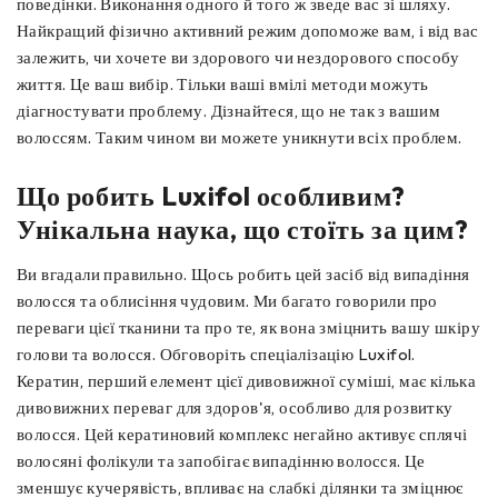
поведінки. Виконання одного й того ж зведе вас зі шляху.
Найкращий фізично активний режим допоможе вам, і від вас
залежить, чи хочете ви здорового чи нездорового способу
життя. Це ваш вибір. Тільки ваші вмілі методи можуть
діагностувати проблему. Дізнайтеся, що не так з вашим
волоссям. Таким чином ви можете уникнути всіх проблем.
Що робить Luxifol особливим?
Унікальна наука, що стоїть за цим?
Ви вгадали правильно. Щось робить цей засіб від випадіння
волосся та облисіння чудовим. Ми багато говорили про
переваги цієї тканини та про те, як вона зміцнить вашу шкіру
голови та волосся. Обговоріть спеціалізацію Luxifol.
Кератин, перший елемент цієї дивовижної суміші, має кілька
дивовижних переваг для здоров'я, особливо для розвитку
волосся. Цей кератиновий комплекс негайно активує сплячі
волосяні фолікули та запобігає випадінню волосся. Це
зменшує кучерявість, впливає на слабкі ділянки та зміцнює